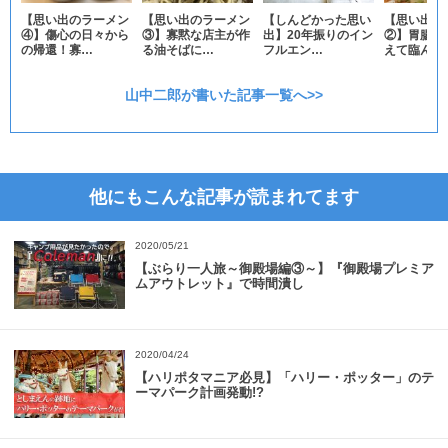
【思い出のラーメン
【思い出のラーメン
【しんどかった思い
【思い出の
④】傷心の日々から
③】寡黙な店主が作
出】20年振りのイン
②】胃腸の
の帰還！寡…
る油そばに…
フルエン…
えて臨んだ
山中二郎が書いた記事一覧へ>>
他にもこんな記事が読まれてます
2020/05/21
【ぶらり一人旅～御殿場編③～】『御殿場プレミア
ムアウトレット』で時間潰し
2020/04/24
【ハリポタマニア必見】「ハリー・ポッター」のテ
ーマパーク計画発動!?