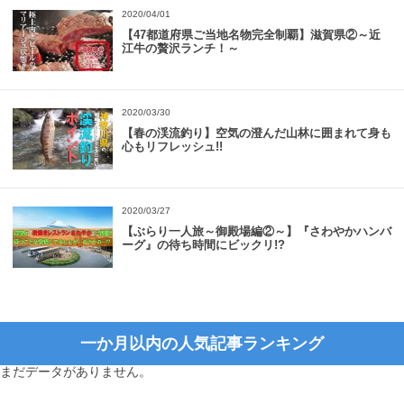
2020/04/01
【47都道府県ご当地名物完全制覇】滋賀県②～近
江牛の贅沢ランチ！～
2020/03/30
【春の渓流釣り】空気の澄んだ山林に囲まれて身も
心もリフレッシュ!!
2020/03/27
【ぶらり一人旅～御殿場編②～】『さわやかハンバ
ーグ』の待ち時間にビックリ!?
一か月以内の人気記事ランキング
まだデータがありません。