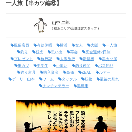
一人旅【串カツ編⑥】
山中 二郎
(
横浜エリア
/
店舗運営スタッフ
)
風俗店員
有給休暇
横浜
友人
大阪
一人旅
釣り
観光
思い出
再会
完全週休2日制
プレゼント
旅行記
大阪旅行
新世界
串カツ屋
串カツ
中学生
小遣い
釣り仲間
バス釣り
釣り道具
購入資金
高価
ZEAL
ルアー
ゲーリー山本
ワーム
タックル
転校
最後の別れ
チマチマテラー
黒魔術