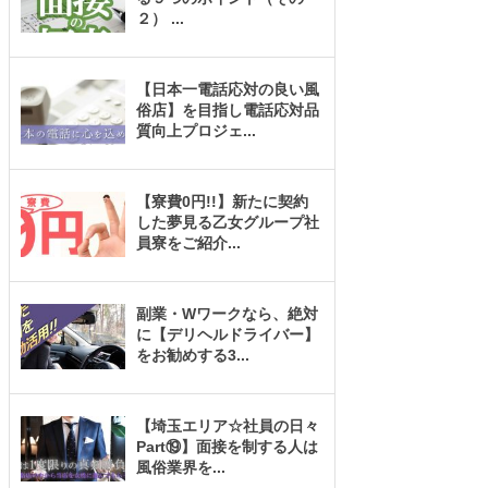
２）
...
【日本一電話応対の良い風
俗店】を目指し電話応対品
質向上プロジェ
...
【寮費0円!!】新たに契約
した夢見る乙女グループ社
員寮をご紹介
...
副業・Wワークなら、絶対
に【デリヘルドライバー】
をお勧めする3
...
【埼玉エリア☆社員の日々
Part⑲】面接を制する人は
風俗業界を
...