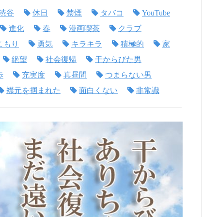
渋谷
休日
禁煙
タバコ
YouTube
進化
春
漫画喫茶
クラブ
こもり
勇気
キラキラ
積極的
家
絶望
社会復帰
干からびた男
歩
充実度
真昼間
つまらない男
襟元を掴まれた
面白くない
非常識