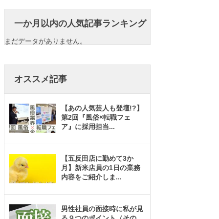
一か月以内の人気記事ランキング
まだデータがありません。
オススメ記事
【あの人気芸人も登壇!?】
第2回『風俗×転職フェ
ア』に採用担当
...
【五反田店に勤めて3か
月】新米店員の1日の業務
内容をご紹介しま
...
男性社員の面接時に私が見
る９つのポイント（その