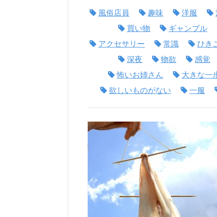
風俗店員
趣味
洋服
買い物
ギャンブル
アクセサリー
常識
ひき
深夜
物欲
感覚
怖いお姉さん
大きな一
欲しいものがない
一服