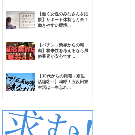
【働く女性のみなさんを応
援】サポート体制も万全！
働きやすい環境
...
【パチンコ業界からの転
職】将来性を考えるなら風
俗業界が安心です
...
【30代からの転職～寮生
活編②～】嗚呼！五反田寮
生活は一生忘れ
...