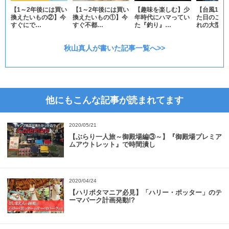
【1～2年後には買い
【1～2年後には買い
【趣味を楽しむ】少
【台風19
換えたいもの②】今
換えたいもの①】今
年時代にハマってい
た日のこと
すぐにで…
すぐ不都…
た『釣り』…
れの大型…
秋山真人が書いた記事一覧へ>>
他にもこんな記事が読まれてます
2020/05/21
【ぶらり一人旅～御殿場編③～】『御殿場プレミア
ムアウトレット』で時間潰し
2020/04/24
【ハリポタマニア必見】「ハリー・ポッター」のテ
ーマパーク計画発動!?