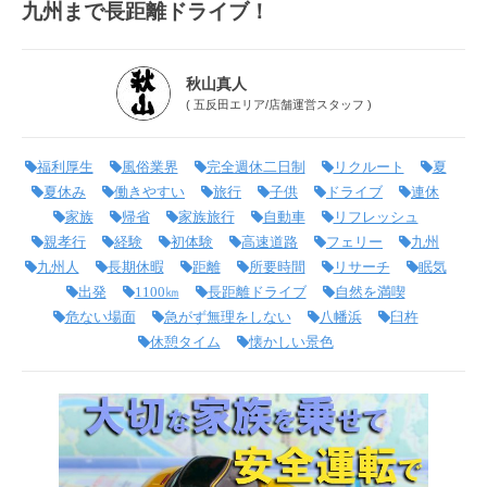
九州まで長距離ドライブ！
秋山真人
(
五反田エリア
/
店舗運営スタッフ
)
福利厚生
風俗業界
完全週休二日制
リクルート
夏
夏休み
働きやすい
旅行
子供
ドライブ
連休
家族
帰省
家族旅行
自動車
リフレッシュ
親孝行
経験
初体験
高速道路
フェリー
九州
九州人
長期休暇
距離
所要時間
リサーチ
眠気
出発
1100㎞
長距離ドライブ
自然を満喫
危ない場面
急がず無理をしない
八幡浜
臼杵
休憩タイム
懐かしい景色