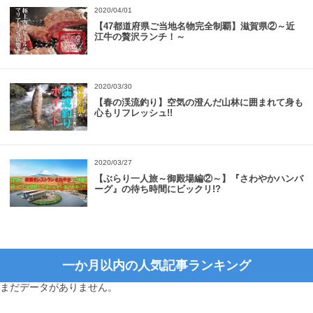
2020/04/01
【47都道府県ご当地名物完全制覇】滋賀県②～近
江牛の贅沢ランチ！～
2020/03/30
【春の渓流釣り】空気の澄んだ山林に囲まれて身も
心もリフレッシュ!!
2020/03/27
【ぶらり一人旅～御殿場編②～】『さわやかハンバ
ーグ』の待ち時間にビックリ!?
一か月以内の人気記事ランキング
まだデータがありません。