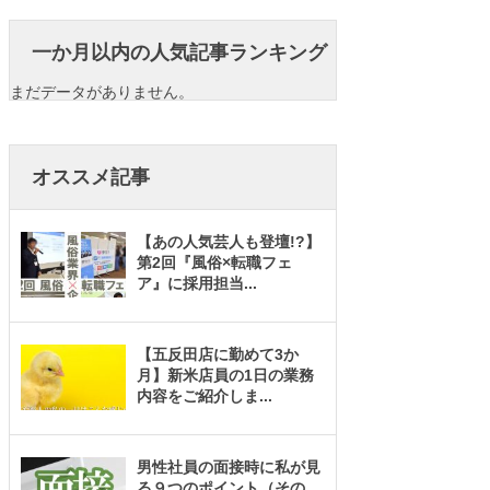
一か月以内の人気記事ランキング
まだデータがありません。
オススメ記事
【あの人気芸人も登壇!?】
第2回『風俗×転職フェ
ア』に採用担当
...
【五反田店に勤めて3か
月】新米店員の1日の業務
内容をご紹介しま
...
男性社員の面接時に私が見
る９つのポイント（その