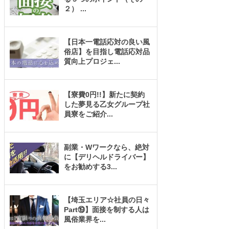
２）
...
【日本一電話応対の良い風
俗店】を目指し電話応対品
質向上プロジェ
...
【寮費0円!!】新たに契約
した夢見る乙女グループ社
員寮をご紹介
...
副業・Wワークなら、絶対
に【デリヘルドライバー】
をお勧めする3
...
【埼玉エリア☆社員の日々
Part⑲】面接を制する人は
風俗業界を
...