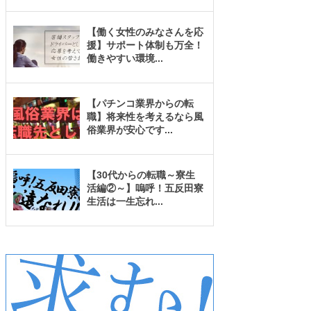
【働く女性のみなさんを応
援】サポート体制も万全！
働きやすい環境
...
【パチンコ業界からの転
職】将来性を考えるなら風
俗業界が安心です
...
【30代からの転職～寮生
活編②～】嗚呼！五反田寮
生活は一生忘れ
...