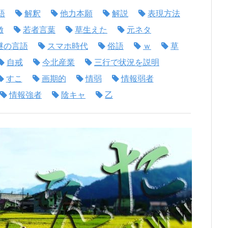
語
解釈
他力本願
解説
表現方法
徴
若者言葉
草生えた
元ネタ
謎の言語
スマホ時代
俗語
ｗ
草
自戒
今北産業
三行で状況を説明
すこ
画期的
情弱
情報弱者
情報強者
陰キャ
乙