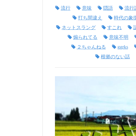
流行
意味
隠語
流行
打ち間違え
時代の象
ネットスラング
すこれ
煽られてる
意味不明
２ちゃんねる
ggrks
根拠のない話