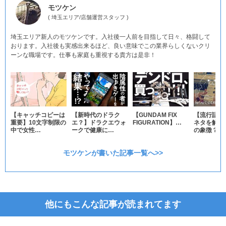
モツケン
(
埼玉エリア
/
店舗運営スタッフ
)
埼玉エリア新人のモツケンです。入社後一人前を目指して日々、格闘して
おります。入社後も実感出来るほど、良い意味でこの業界らしくないクリ
ーンな職場です。仕事も家庭も重視する貴方は是非！
【キャッチコピーは
【新時代のドラク
【GUNDAM FIX
【流行語の
重要】10文字制限の
エ？】ドラクエウォ
FIGURATION】…
ネタを解説
中で女性…
ークで健康に…
の象徴？ネ
モツケンが書いた記事一覧へ>>
他にもこんな記事が読まれてます