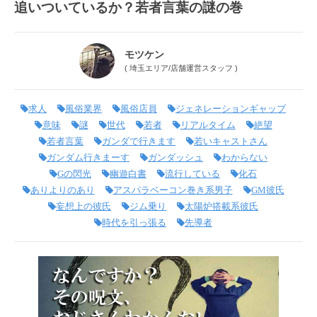
追いついているか？若者言葉の謎の巻
モツケン
(
埼玉エリア
/
店舗運営スタッフ
)
求人
風俗業界
風俗店員
ジェネレーションギャップ
意味
謎
世代
若者
リアルタイム
絶望
若者言葉
ガンダで行きます
若いキャストさん
ガンダム行きまーす
ガンダッシュ
わからない
Gの閃光
幽遊白書
流行している
化石
ありよりのあり
アスパラベーコン巻き系男子
GM彼氏
妄想上の彼氏
ジム乗り
太陽炉搭載系彼氏
時代を引っ張る
先導者