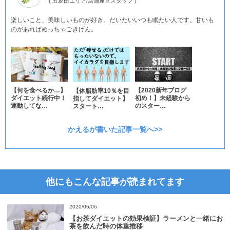
(
五反田エリア
/
店舗運営スタッフ
)
楽しいこと、美味しいものが好き。だいたいいつも眠たい人です。甘いも
のがあればめっちゃごきげん。
【何を食べるか…】
【2020新年ブログ
【体脂肪率10％を目
ダイエット続行中！
初め！】未経験から
指してダイエット】
運動してな…
のスター…
スタート…
かえるが書いた記事一覧へ>>
他にもこんな記事が読まれてます
2020/06/06
【お茶ダイエットの効果検証】ラーメンと一緒にお
茶を飲んだ時の体重推移