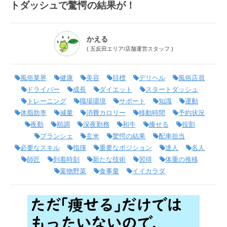
トダッシュで驚愕の結果が！
かえる
(
五反田エリア
/
店舗運営スタッフ
)
風俗業界
健康
美容
目標
デリヘル
風俗店員
ドライバー
成長
ダイエット
スタートダッシュ
トレーニング
職場環境
サポート
知識
運動
体脂肪率
減量
消費カロリー
移動時間
予約状況
夜勤
順調
深夜勤務
和牛
痩せる
役割
プランシェ
玄米
驚愕の結果
配車担当
必要なスキル
指揮
重要なポジション
達人
名人
師匠
到着時刻
新たな技術
習得
体重の推移
葉物野菜
食事量
イイカラダ