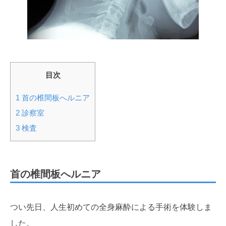
目次
1
首の椎間板へルニア
2
診察室
3
検査
首の椎間板へルニア
つい先日、人生初めての全身麻酔による手術を体験しま
した。