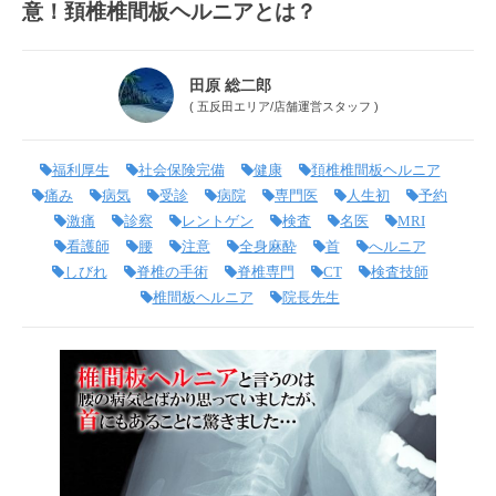
意！頚椎椎間板ヘルニアとは？
田原 総二郎
(
五反田エリア
/
店舗運営スタッフ
)
福利厚生
社会保険完備
健康
頚椎椎間板ヘルニア
痛み
病気
受診
病院
専門医
人生初
予約
激痛
診察
レントゲン
検査
名医
MRI
看護師
腰
注意
全身麻酔
首
へルニア
しびれ
脊椎の手術
脊椎専門
CT
検査技師
椎間板ヘルニア
院長先生