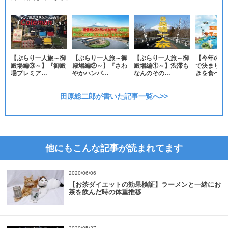
【ぶらり一人旅～御
【ぶらり一人旅～御
【ぶらり一人旅～御
【今年の夏
殿場編③～】『御殿
殿場編②～】『さわ
殿場編①～】渋滞も
で決まり】
場プレミア…
やかハンバ…
なんのその…
きを食べな
田原総二郎が書いた記事一覧へ>>
他にもこんな記事が読まれてます
2020/06/06
【お茶ダイエットの効果検証】ラーメンと一緒にお
茶を飲んだ時の体重推移