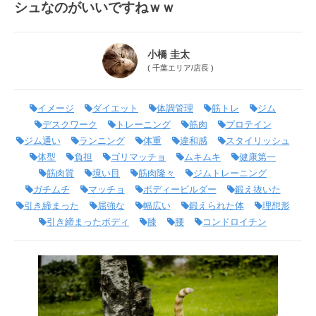
シュなのがいいですねｗｗ
小橋 圭太
(
千葉エリア
/
店長
)
イメージ
ダイエット
体調管理
筋トレ
ジム
デスクワーク
トレーニング
筋肉
プロテイン
ジム通い
ランニング
体重
違和感
スタイリッシュ
体型
負担
ゴリマッチョ
ムキムキ
健康第一
筋肉質
境い目
筋肉隆々
ジムトレーニング
ガチムチ
マッチョ
ボディービルダー
鍛え抜いた
引き締まった
屈強な
幅広い
鍛えられた体
理想形
引き締まったボディ
膝
腰
コンドロイチン