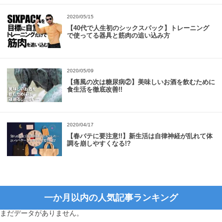
2020/05/15
【40代で人生初のシックスパック】トレーニング
で使ってる器具と筋肉の追い込み方
2020/05/09
【痛風の次は糖尿病②】美味しいお酒を飲むために
食生活を徹底改善!!
2020/04/17
【春バテに要注意!!】新生活は自律神経が乱れて体
調を崩しやすくなる!?
一か月以内の人気記事ランキング
まだデータがありません。