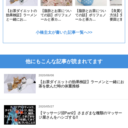
【お茶ダイエットの
【脂肪とお茶につい
【脂肪とお茶につい
【良質な睡
効果検証】ラーメン
ての話】ポリフェノ
ての話】ポリフェノ
方法】安眠
と一緒にお…
ールと茶カ…
ールと茶カ…
要因と前回
小橋圭太が書いた記事一覧へ>>
他にもこんな記事が読まれてます
2020/06/06
【お茶ダイエットの効果検証】ラーメンと一緒にお
茶を飲んだ時の体重推移
2020/05/27
【マッサージ沼Part2】さまざまな種類のマッサー
ジ屋さんをハシゴする!!