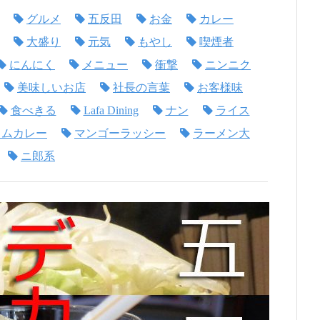
グルメ
五反田
お金
カレー
大盛り
元気
もやし
喫煙者
にんにく
メニュー
衝撃
ニンニク
美味しいお店
社長の言葉
お客様味
食べきる
Lafa Dining
ナン
ライス
ラムカレー
マンゴーラッシー
ラーメン大
ニ郎系