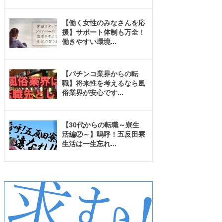
【働く女性のみなさんを応
援】サポート体制も万全！
働きやすい環境
...
【パチンコ業界からの転
職】将来性を考えるなら風
俗業界が安心です
...
【30代からの転職～寮生
活編②～】嗚呼！五反田寮
生活は一生忘れ
...