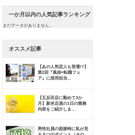
一か月以内の人気記事ランキング
まだデータがありません。
オススメ記事
【あの人気芸人も登壇!?】
第2回『風俗×転職フェ
ア』に採用担当
...
【五反田店に勤めて3か
月】新米店員の1日の業務
内容をご紹介しま
...
男性社員の面接時に私が見
る９つのポイント（その