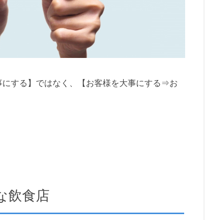
事にする】ではなく、【お客様を大事にする⇒お
！
な飲食店