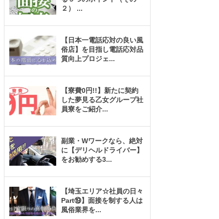
２）
...
【日本一電話応対の良い風
俗店】を目指し電話応対品
質向上プロジェ
...
【寮費0円!!】新たに契約
した夢見る乙女グループ社
員寮をご紹介
...
副業・Wワークなら、絶対
に【デリヘルドライバー】
をお勧めする3
...
【埼玉エリア☆社員の日々
Part⑲】面接を制する人は
風俗業界を
...