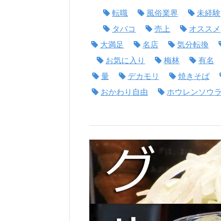
転職
風俗業界
未経験
タバコ
売上
オススメ
大満足
名店
気分転換
お気に入り
梅林
有名
量
デカモリ
焼きそば
おかわり自由
ホウレンソウ