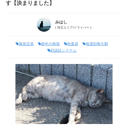
す【決まりました】
みはし
(
埼玉エリア
/
ドライバー
)
風俗店員
新年の抱負
秋葉原
無遅刻無欠勤
顔認証システム