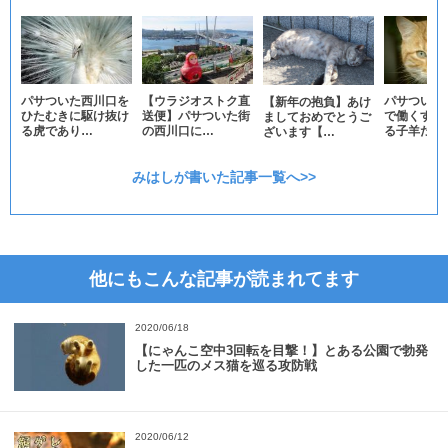
パサついた西川口を
【ウラジオストク直
パサついた
【新年の抱負】あけ
ひたむきに駆け抜け
送便】パサついた街
で働くすべ
ましておめでとうご
る虎であり…
の西川口に…
る子羊たち
ざいます【…
みはしが書いた記事一覧へ>>
他にもこんな記事が読まれてます
2020/06/18
【にゃんこ空中3回転を目撃！】とある公園で勃発
した一匹のメス猫を巡る攻防戦
2020/06/12