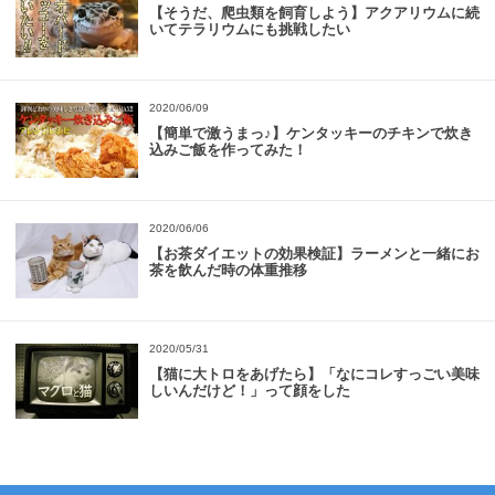
【そうだ、爬虫類を飼育しよう】アクアリウムに続
いてテラリウムにも挑戦したい
2020/06/09
【簡単で激うまっ♪】ケンタッキーのチキンで炊き
込みご飯を作ってみた！
2020/06/06
【お茶ダイエットの効果検証】ラーメンと一緒にお
茶を飲んだ時の体重推移
2020/05/31
【猫に大トロをあげたら】「なにコレすっごい美味
しいんだけど！」って顔をした