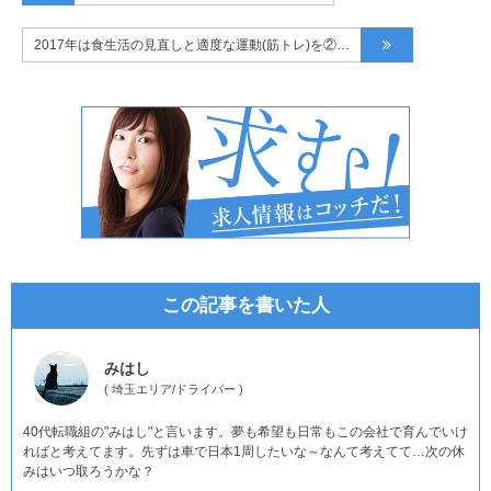
2017年は食生活の見直しと適度な運動(筋トレ)を②…
この記事を書いた人
みはし
(
埼玉エリア
/
ドライバー
)
40代転職組の"みはし"と言います。夢も希望も日常もこの会社で育んでいけ
ればと考えてます。先ずは車で日本1周したいな～なんて考えてて…次の休
みはいつ取ろうかな？