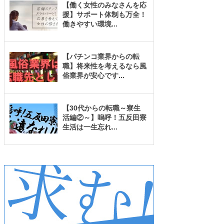
【働く女性のみなさんを応
援】サポート体制も万全！
働きやすい環境
...
【パチンコ業界からの転
職】将来性を考えるなら風
俗業界が安心です
...
【30代からの転職～寮生
活編②～】嗚呼！五反田寮
生活は一生忘れ
...