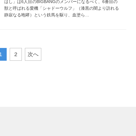
はし」は6人目のBIGBANGのメンバーになるべく、6番目の
獣と呼ばれる愛機「シャドーウルフ」（漆黒の闇より訪れる
静寂なる咆哮）という鉄馬を駆り、血塗ら…
1
2
次へ