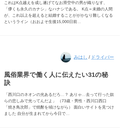
これはK点越えを成し遂げてなお滑空中の男が織りなす、
「儚くも永久のカナシ」なハナシである。 K点＝未婚の人間
が、これ以上を超えると結婚することががかなり難しくなる
というライン（おおよそ生後15,000日前…
みはし
/
ドライバー
風俗業界で働く人に伝えたい31の秘
訣
「西川口のネオンの光あるだろ…？ ありゃ…去って行った奴
らの悲しみで光ってんだよ」 （73歳・男性・西川口西口
「焼き鳥次郎」で焼酎を傾けながら） 面白いサイトを見つけ
ました 自分が生まれてから今日で…