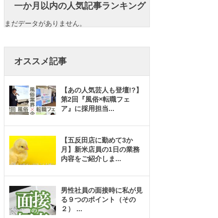
一か月以内の人気記事ランキング
まだデータがありません。
オススメ記事
【あの人気芸人も登壇!?】
第2回『風俗×転職フェ
ア』に採用担当
...
【五反田店に勤めて3か
月】新米店員の1日の業務
内容をご紹介しま
...
男性社員の面接時に私が見
る９つのポイント（その
２）
...