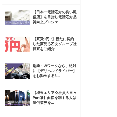
【日本一電話応対の良い風
俗店】を目指し電話応対品
質向上プロジェ
...
【寮費0円!!】新たに契約
した夢見る乙女グループ社
員寮をご紹介
...
副業・Wワークなら、絶対
に【デリヘルドライバー】
をお勧めする3
...
【埼玉エリア☆社員の日々
Part⑲】面接を制する人は
風俗業界を
...