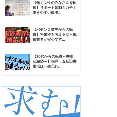
【働く女性のみなさんを応
援】サポート体制も万全！
働きやすい環境
...
【パチンコ業界からの転
職】将来性を考えるなら風
俗業界が安心です
...
【30代からの転職～寮生
活編②～】嗚呼！五反田寮
生活は一生忘れ
...