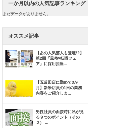
一か月以内の人気記事ランキング
まだデータがありません。
オススメ記事
【あの人気芸人も登壇!?】
第2回『風俗×転職フェ
ア』に採用担当
...
【五反田店に勤めて3か
月】新米店員の1日の業務
内容をご紹介しま
...
男性社員の面接時に私が見
る９つのポイント（その
２）
...