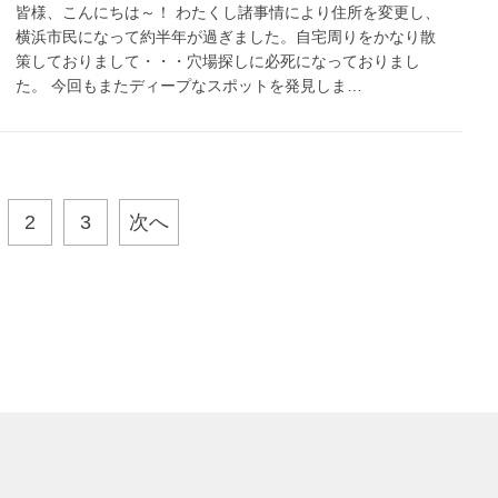
皆様、こんにちは～！ わたくし諸事情により住所を変更し、
横浜市民になって約半年が過ぎました。自宅周りをかなり散
策しておりまして・・・穴場探しに必死になっておりまし
た。 今回もまたディープなスポットを発見しま…
2
3
次へ