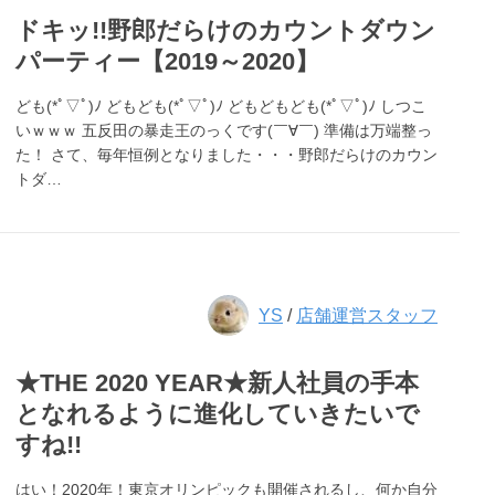
ドキッ!!野郎だらけのカウントダウン
パーティー【2019～2020】
ども(*ﾟ▽ﾟ)ﾉ どもども(*ﾟ▽ﾟ)ﾉ どもどもども(*ﾟ▽ﾟ)ﾉ しつこ
いｗｗｗ 五反田の暴走王のっくです(￣∀￣) 準備は万端整っ
た！ さて、毎年恒例となりました・・・野郎だらけのカウン
トダ…
YS
/
店舗運営スタッフ
★THE 2020 YEAR★新人社員の手本
となれるように進化していきたいで
すね!!
はい！2020年！東京オリンピックも開催されるし、何か自分