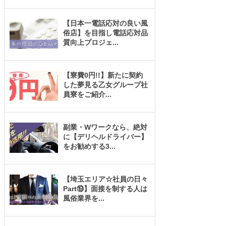
【日本一電話応対の良い風
俗店】を目指し電話応対品
質向上プロジェ
...
【寮費0円!!】新たに契約
した夢見る乙女グループ社
員寮をご紹介
...
副業・Wワークなら、絶対
に【デリヘルドライバー】
をお勧めする3
...
【埼玉エリア☆社員の日々
Part⑲】面接を制する人は
風俗業界を
...