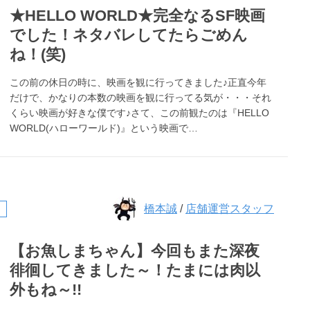
★HELLO WORLD★完全なるSF映画
でした！ネタバレしてたらごめん
ね！(笑)
この前の休日の時に、映画を観に行ってきました♪正直今年
だけで、かなりの本数の映画を観に行ってる気が・・・それ
くらい映画が好きな僕です♪さて、この前観たのは『HELLO
WORLD(ハローワールド)』という映画で…
橋本誠
/
店舗運営スタッフ
【お魚しまちゃん】今回もまた深夜
徘徊してきました～！たまには肉以
外もね～!!