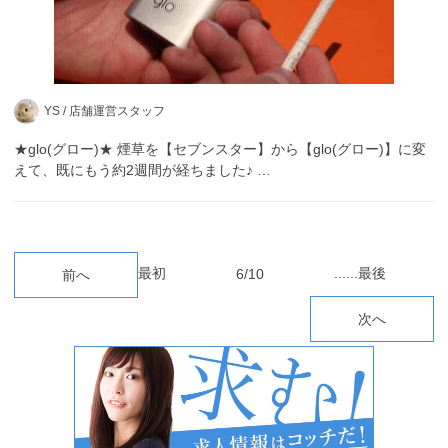
YS /
店舗運営スタッフ
★glo(グロー)★ 煙草を【セブンスター】から【glo(グロー)】に変
えて、既にもう約2週間が経ちました♪ …
最初
...
...
最後
6/10
前へ
次へ