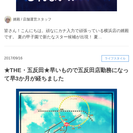
婿殿 /
店舗運営スタッフ
皆さん！こんにちは。頑なにカナ入力で頑張っている横浜店の婿殿
です。 夏の甲子園で新たなスター候補が出現！ 夏…
2017/09/16
ライフスタイル
★THE・五反田★早いもので五反田店勤務になっ
て早3か月が経ちました