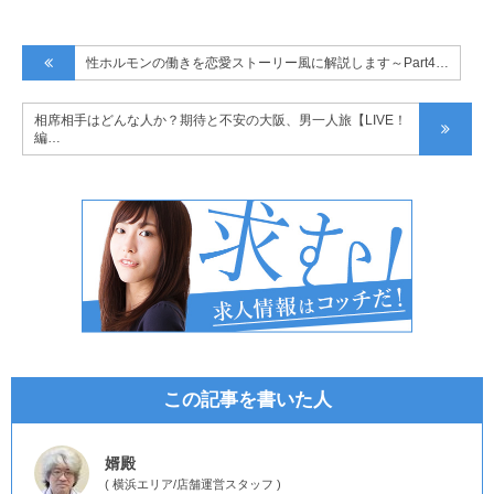
性ホルモンの働きを恋愛ストーリー風に解説します～Part4…
相席相手はどんな人か？期待と不安の大阪、男一人旅【LIVE！
編…
この記事を書いた人
婿殿
(
横浜エリア
/
店舗運営スタッフ
)