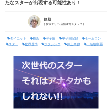
たなスターが出現する可能性あり！
婿殿
(
横浜エリア
/
店舗運営スタッフ
)
ダイエット
横浜
甲子園
甲子園記録
ホームラン
スター
世界基準
ボクシング
井上尚弥
二階級制覇