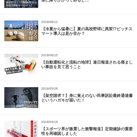
身に降りかかってみると…
2019/08/12
【冷夏から猛暑に】夏の高校野球に異変!?ピッチス
マート導入は是か非か？
2019/06/15
【自動運転化と流転の地球】連日報道される痛まし
い事故を見て思うこと
2019/05/28
【架空請求？】身に覚えのない民事訴訟最終通達書
というハガキが届いた！
2019/03/18
【スポーツ界が激震した衝撃報道】定期健診の重要
性を再確認しました