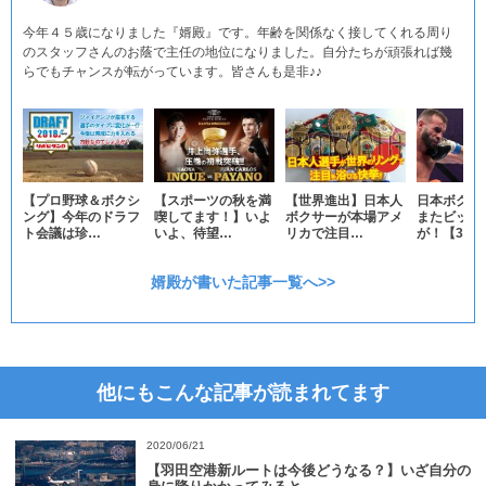
今年４５歳になりました『婿殿』です。年齢を関係なく接してくれる周り
のスタッフさんのお蔭で主任の地位になりました。自分たちが頑張れば幾
らでもチャンスが転がっています。皆さんも是非♪♪
【プロ野球＆ボクシ
【スポーツの秋を満
【世界進出】日本人
日本ボクシ
ング】今年のドラフ
喫してます！】いよ
ボクサーが本場アメ
またビッグ
ト会議は珍…
いよ、待望…
リカで注目…
が！【37…
婿殿が書いた記事一覧へ>>
他にもこんな記事が読まれてます
2020/06/21
【羽田空港新ルートは今後どうなる？】いざ自分の