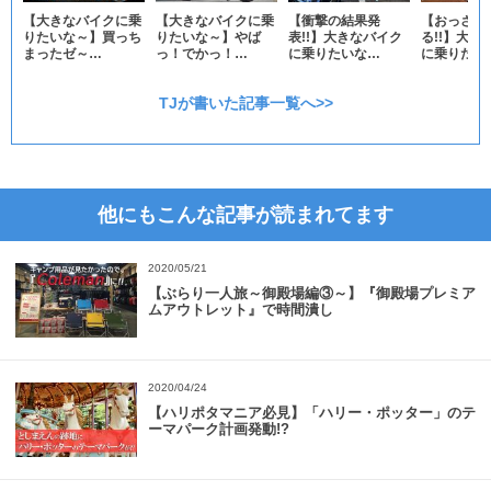
【大きなバイクに乗
【大きなバイクに乗
【衝撃の結果発
【おっさん
りたいな～】買っち
りたいな～】やば
表!!】大きなバイク
る!!】大き
まったゼ～…
っ！でかっ！…
に乗りたいな…
に乗りたい
TJが書いた記事一覧へ>>
他にもこんな記事が読まれてます
2020/05/21
【ぶらり一人旅～御殿場編③～】『御殿場プレミア
ムアウトレット』で時間潰し
2020/04/24
【ハリポタマニア必見】「ハリー・ポッター」のテ
ーマパーク計画発動!?