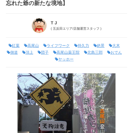
忘れた爺の新たな境地】
T J
(
五反田エリア
/
店舗運営スタッフ
)
紅葉
高尾山
ライフワーク
持久力
絶景
大木
側道
頂上
団子
高尾山薬王院
北島三郎
おでん
ヤッホー