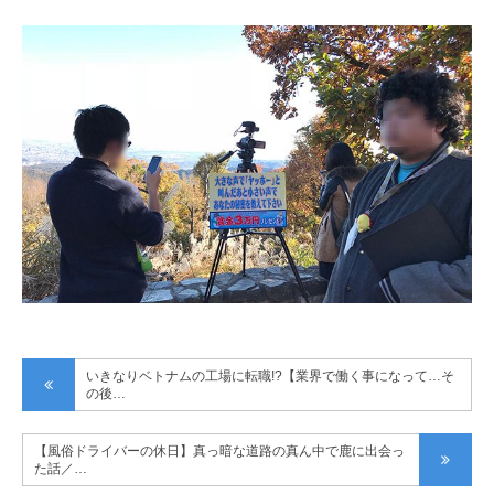
いきなりベトナムの工場に転職!?【業界で働く事になって…そ
の後…
【風俗ドライバーの休日】真っ暗な道路の真ん中で鹿に出会っ
た話／…