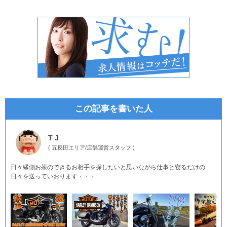
この記事を書いた人
T J
(
五反田エリア
/
店舗運営スタッフ
)
日々縁側お茶のできるお相手を探したいと思いながら仕事と寝るだけの
日々を送っていおります・・・