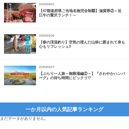
2020/04/01
【47都道府県ご当地名物完全制覇】滋賀県②～近
江牛の贅沢ランチ！～
2020/03/30
【春の渓流釣り】空気の澄んだ山林に囲まれて身も
心もリフレッシュ!!
2020/03/27
【ぶらり一人旅～御殿場編②～】『さわやかハンバ
ーグ』の待ち時間にビックリ!?
一か月以内の人気記事ランキング
まだデータがありません。