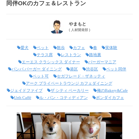
同伴OKのカフェ＆レストラン
やまもと
(
人材開発部
)
愛犬
ペット
散歩
カフェ
春
実体験
テラス席
レストラン
路地裏
エーエス クラシックス ダイナー
バーガーマニア
パンパ バーガー ダイニング
港区
渋谷区
ペット同伴
ペット可
セガフレード・ザネッティ
アーク プライベートラウンジ カフェダイニング
ジェイドファイブ
ザ シティ ベーカリー
俺のBakery&Cafe
Urth Caffé
ル・パン・コティディアン
ボンダイカフェ