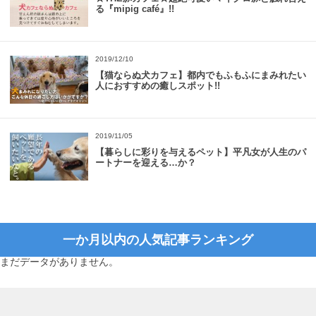
る『mipig café』!!
2019/12/10
【猫ならぬ犬カフェ】都内でもふもふにまみれたい
人におすすめの癒しスポット!!
2019/11/05
【暮らしに彩りを与えるペット】平凡女が人生のパ
ートナーを迎える…か？
一か月以内の人気記事ランキング
まだデータがありません。