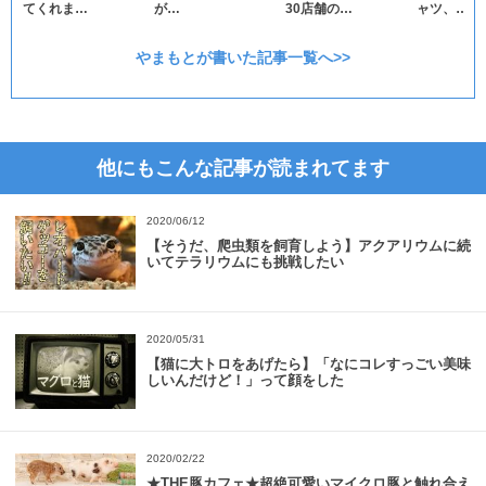
てくれま…
が…
30店舗の…
ャツ、…
やまもとが書いた記事一覧へ>>
他にもこんな記事が読まれてます
2020/06/12
【そうだ、爬虫類を飼育しよう】アクアリウムに続
いてテラリウムにも挑戦したい
2020/05/31
【猫に大トロをあげたら】「なにコレすっごい美味
しいんだけど！」って顔をした
2020/02/22
★THE豚カフェ★超絶可愛いマイクロ豚と触れ合え