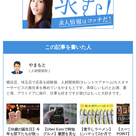
この記事を書いた人
やまもと
(
人材開発部
)
横浜店、埼玉店で店長を経験後、人材開発部/タレントケアチーム/カスタマ
ーサービスの責任者を務めているやまもとです。美味しいものとお酒、夏
と海、アウトドアに旅行、仕事も好きですが遊びはもっと大好きです。
【38歳の誕生日】今
【Uber Eatsで時短
【煮干しラーメン】
【スーツオ
年も部下たちが祝っ
グルメ】履歴を見な
にハマって2か月で
POINT】