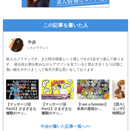
この記事を書いた人
牛歩
(
カメラマン
)
新人カメラマンです。まだ暗中模索という感じですが1歩ずつ進んで参りま
す。 寝る前お酒を飲みながらアマゾンを見ていると気が大きくなり記憶に
無い物をポチりまくって毎月大変な思いをしております。
【マッサージ沼
【マッサージ沼
【I am a feminist】
【恐ろしき
Part2】さまざまな
Part1】さまざまな
本来の意味か…
エンザ】発
種類のマッ…
種類のマッ…
時間以内…
牛歩が書いた記事一覧へ>>