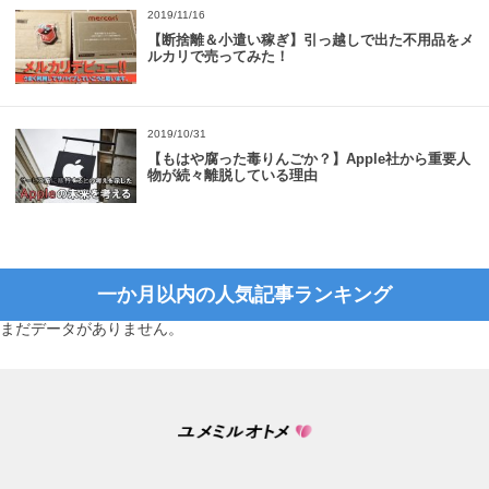
2019/11/16
【断捨離＆小遣い稼ぎ】引っ越しで出た不用品をメ
ルカリで売ってみた！
2019/10/31
【もはや腐った毒りんごか？】Apple社から重要人
物が続々離脱している理由
一か月以内の人気記事ランキング
まだデータがありません。