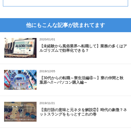
他にもこんな記事が読まれてます
2020/01/01
【未経験から風俗業界へ転職して】業務の多くはア
ルゴリズムで効率化できる？
2019/12/05
【30代からの転職～寮生活編④～】寮の仲間と秋
葉原へ!!～パソコン購入編～
2019/11/21
【流行語の意味と元ネタを解説②】時代の象徴？ネ
ットスラングをもっとすこれの巻