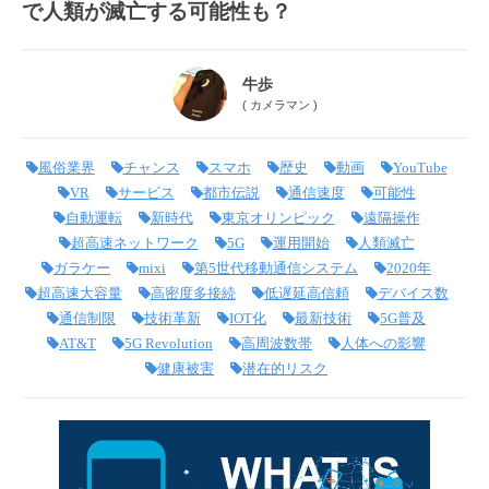
で人類が滅亡する可能性も？
牛歩
(
カメラマン
)
風俗業界
チャンス
スマホ
歴史
動画
YouTube
VR
サービス
都市伝説
通信速度
可能性
自動運転
新時代
東京オリンピック
遠隔操作
超高速ネットワーク
5G
運用開始
人類滅亡
ガラケー
mixi
第5世代移動通信システム
2020年
超高速大容量
高密度多接続
低遅延高信頼
デバイス数
通信制限
技術革新
IOT化
最新技術
5G普及
AT&T
5G Revolution
高周波数帯
人体への影響
健康被害
潜在的リスク