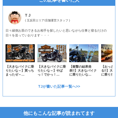
この記事を書いた人
T J
(
五反田エリア
/
店舗運営スタッフ
)
日々縁側お茶のできるお相手を探したいと思いながら仕事と寝るだけの
日々を送っていおります・・・
【大きなバイクに乗
【大きなバイクに乗
【衝撃の結果発
【おっさん
りたいな～】買っち
りたいな～】やば
表!!】大きなバイク
る!!】大き
まったゼ～…
っ！でかっ！…
に乗りたいな…
に乗りたい
TJが書いた記事一覧へ>>
他にもこんな記事が読まれてます