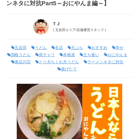
ンネタに対抗Part5～おにやんま編～】
T J
(
五反田エリア
/
店舗運営スタッフ
)
五反田
うどん
名店
天ぷら
おすすめ
幸せ
讃岐うどん
原チャリ
本格派
立ち食い
おにやんま
東品川店
とり天ちくわ天うどん
ラーメンネタに対抗
揚げたて