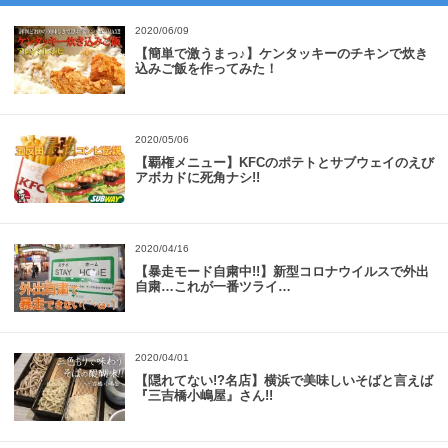
2020/06/09
【簡単で激うまっ♪】ケンタッキーのチキンで炊き
込みご飯を作ってみた！
2020/05/06
【覇権メニュー】KFCのポテトとサブウェイのえび
アボカドに死角ナシ!!
2020/04/16
【暴走モード自粛中!!】新型コロナウイルスで外出
自粛…これが一番ツライ…
2020/04/01
【隠れてない!?名店】横浜で美味しいそばと言えば
『三吉橋小嶋屋』さん!!