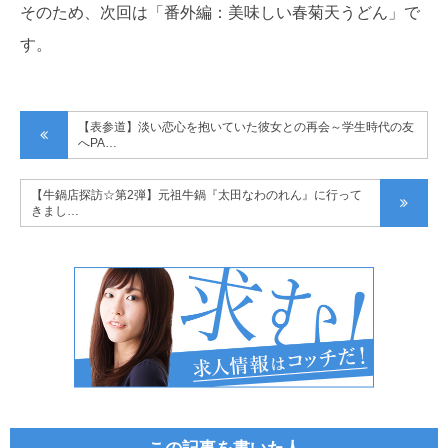
そのため、次回は「番外編：美味しい春菊天うどん」で
す。
【表参道】淡い恋心を抱いていた彼女との再会～学生時代の友
へPA…
【牛鍋店探訪☆第2弾】元祖牛鍋『太田なわのれん』に行って
きまし…