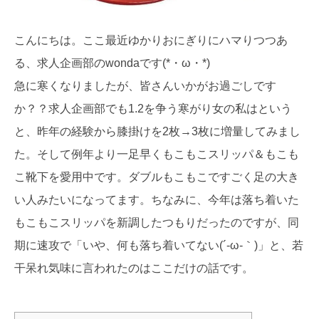
こんにちは。ここ最近ゆかりおにぎりにハマりつつあ
る、求人企画部のwondaです(*・ω・*)
急に寒くなりましたが、皆さんいかがお過ごしです
か？？求人企画部でも1.2を争う寒がり女の私はという
と、昨年の経験から膝掛けを2枚→3枚に増量してみまし
た。そして例年より一足早くもこもこスリッパ＆もこも
こ靴下を愛用中です。ダブルもこもこですごく足の大き
い人みたいになってます。ちなみに、今年は落ち着いた
もこもこスリッパを新調したつもりだったのですが、同
期に速攻で「いや、何も落ち着いてない(´-ω-｀)」と、若
干呆れ気味に言われたのはここだけの話です。