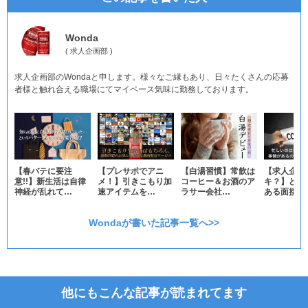
Wonda
(
求人企画部
)
求人企画部のWondaと申します。様々なご縁もあり、日々たくさんの応募
者様と触れ合える職場にてマイペース気味に勤務しております。
【春バテに要注
【プレサポでアニ
【白湯習慣】常飲は
【求人企画
意!!】新生活は自律
メ！】引きこもり加
コーヒー＆お酒のア
キ？】どの
神経が乱れて…
速アイテムを…
ラサー会社…
ある面接予
Wondaが書いた記事一覧へ>>
他にもこんな記事が読まれてます