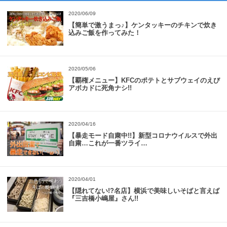
2020/06/09
【簡単で激うまっ♪】ケンタッキーのチキンで炊き
込みご飯を作ってみた！
2020/05/06
【覇権メニュー】KFCのポテトとサブウェイのえび
アボカドに死角ナシ!!
2020/04/16
【暴走モード自粛中!!】新型コロナウイルスで外出
自粛…これが一番ツライ…
2020/04/01
【隠れてない!?名店】横浜で美味しいそばと言えば
『三吉橋小嶋屋』さん!!