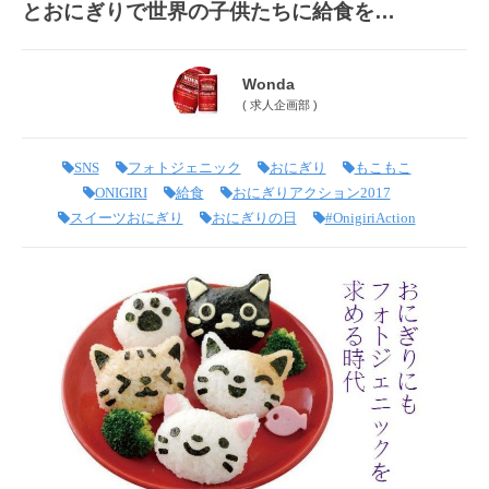
とおにぎりで世界の子供たちに給食を…
Wonda
(
求人企画部
)
SNS
フォトジェニック
おにぎり
もこもこ
ONIGIRI
給食
おにぎりアクション2017
スイーツおにぎり
おにぎりの日
#OnigiriAction