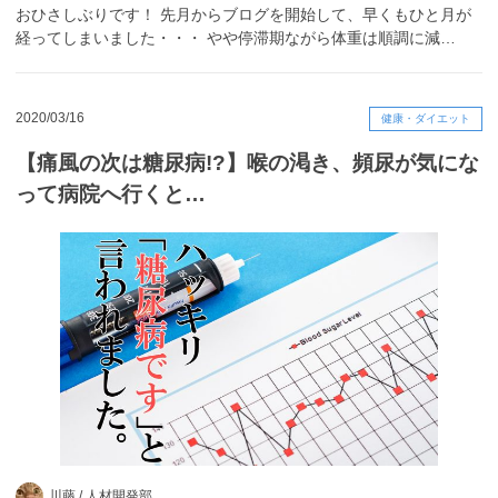
おひさしぶりです！ 先月からブログを開始して、早くもひと月が
経ってしまいました・・・ やや停滞期ながら体重は順調に減…
2020/03/16
健康・ダイエット
【痛風の次は糖尿病!?】喉の渇き、頻尿が気にな
って病院へ行くと…
川藤 /
人材開発部