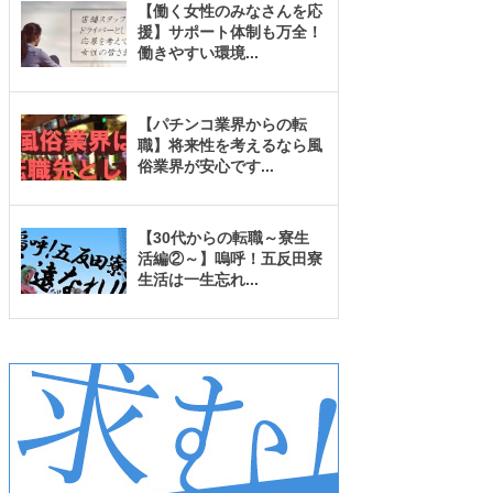
【働く女性のみなさんを応
援】サポート体制も万全！
働きやすい環境
...
【パチンコ業界からの転
職】将来性を考えるなら風
俗業界が安心です
...
【30代からの転職～寮生
活編②～】嗚呼！五反田寮
生活は一生忘れ
...