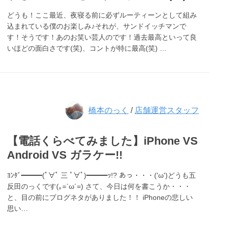
どうも！ここ最近、夜寝る前に必ずルーティーンとして組み
込まれている僕のお楽しみ♪それが、サンドイッチマンで
す！そうです！あのお笑い芸人のです！過去最高といって良
いほどの面白さです(笑)、コントが特に最高(笑) …
橋本のっく
/
店舗運営スタッフ
【電話くらべてみました】iPhone VS
Android VS ガラケー!!
ﾖﾝﾀﾞ━━━(ﾟ∀ﾟ 三 ﾟ∀ﾟ)━━━ｯ!? あっ・・・('ω')どうも五
反田のっくです(｡=`ω´=) さて、今日は何を書こうか・・・
と、目の前にブログネタがありました！！ iPhoneの悲しい
思い…