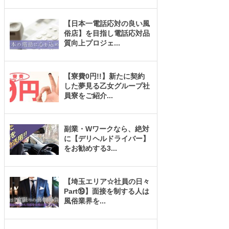
【日本一電話応対の良い風
俗店】を目指し電話応対品
質向上プロジェ
...
【寮費0円!!】新たに契約
した夢見る乙女グループ社
員寮をご紹介
...
副業・Wワークなら、絶対
に【デリヘルドライバー】
をお勧めする3
...
【埼玉エリア☆社員の日々
Part⑲】面接を制する人は
風俗業界を
...