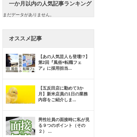
一か月以内の人気記事ランキング
まだデータがありません。
オススメ記事
【あの人気芸人も登壇!?】
第2回『風俗×転職フェ
ア』に採用担当
...
【五反田店に勤めて3か
月】新米店員の1日の業務
内容をご紹介しま
...
男性社員の面接時に私が見
る９つのポイント（その
２）
...