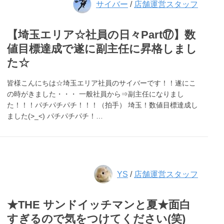
サイバー
/
店舗運営スタッフ
【埼玉エリア☆社員の日々Part⑰】数
値目標達成で遂に副主任に昇格しまし
た☆
皆様こんにちは☆埼玉エリア社員のサイバーです！！遂にこ
の時がきました・・・ 一般社員から⇒副主任になりまし
た！！！パチパチパチ！！！（拍手） 埼玉！数値目標達成し
ました(>_<) パチパチパチ！…
YS
/
店舗運営スタッフ
★THE サンドイッチマンと夏★面白
すぎるので気をつけてください(笑)