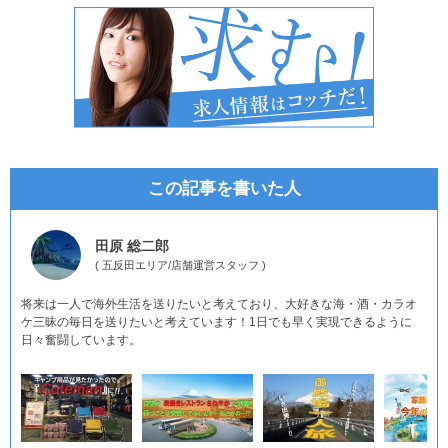
この記事を書いた人
田原 総二郎
(
五反田エリア
/
店舗運営スタッフ
)
将来は一人で海外生活を送りたいと考えており、大好きな海・酒・カラオ
ケ三昧の毎日を送りたいと考えています！1日でも早く実現できるように
日々奮闘しています。