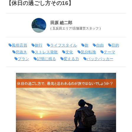
【休日の過ごし方その16】
田原 総二郎
(
五反田エリア
/
店舗運営スタッフ
)
風俗店員
旅行
ライフスタイル
旅
自由
目的
息抜き
ストレス発散
文化
気分転換
テーマ
プラン
記憶に残る
変える力
バックパッカー