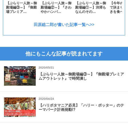
【ぶらり一人旅～御
【ぶらり一人旅～御
【ぶらり一人旅～御
【今年の夏
殿場編③～】『御殿
殿場編②～】『さわ
殿場編①～】渋滞も
で決まり】
場プレミア…
やかハンバ…
なんのその…
きを食べな
田原総二郎が書いた記事一覧へ>>
他にもこんな記事が読まれてます
2020/05/21
【ぶらり一人旅～御殿場編③～】『御殿場プレミア
ムアウトレット』で時間潰し
2020/04/24
【ハリポタマニア必見】「ハリー・ポッター」のテ
ーマパーク計画発動!?