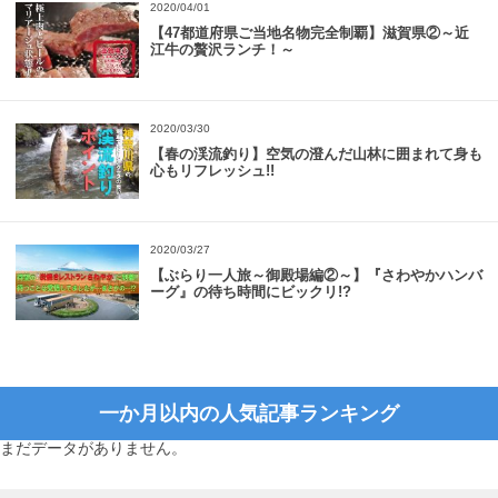
2020/04/01
【47都道府県ご当地名物完全制覇】滋賀県②～近
江牛の贅沢ランチ！～
2020/03/30
【春の渓流釣り】空気の澄んだ山林に囲まれて身も
心もリフレッシュ!!
2020/03/27
【ぶらり一人旅～御殿場編②～】『さわやかハンバ
ーグ』の待ち時間にビックリ!?
一か月以内の人気記事ランキング
まだデータがありません。