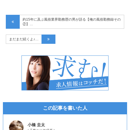
約15年に及ぶ風俗業界勤務歴の男が語る【俺の風俗勤務録その
②】…
まだまだ続くよ♪…
この記事を書いた人
小橋 圭太