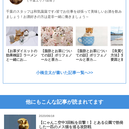
(
千葉エリア
/
店長
)
千葉のスタッフは和気藹藹です♪皆でお仕事を頑張って美味しいお酒を飲み
ましょう！お酒好きの方は是非一緒に働きましょう～
【お茶ダイエットの
【脂肪とお茶につい
【脂肪とお茶につい
【良質な睡
効果検証】ラーメン
ての話】ポリフェノ
ての話】ポリフェノ
方法】安眠
と一緒にお…
ールと茶カ…
ールと茶カ…
要因と前回
小橋圭太が書いた記事一覧へ>>
他にもこんな記事が読まれてます
2020/06/18
【にゃんこ空中3回転を目撃！】とある公園で勃発
した一匹のメス猫を巡る攻防戦