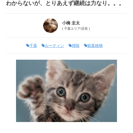
わからないが、とりあえず継続は力なり。。。
小橋 圭太
(
千葉エリア
/
店長
)
千葉
ルーティン
掃除
観葉植物