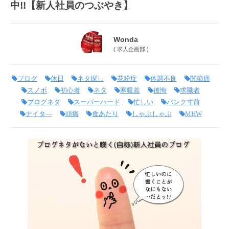
中!!【新人社員のつぶやき】
Wonda
(
求人企画部
)
ブログ
休日
ネタ探し
花粉症
体調不良
関節痛
スノボ
初心者
ネタ
寒暖差
後悔
求職者
ブログネタ
スーパーハード
忙しい
パンク寸前
ナイタ―
頭痛
食あたり
しゃぶしゃぶ
MHW