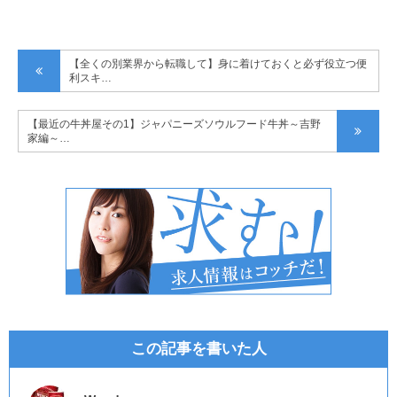
【全くの別業界から転職して】身に着けておくと必ず役立つ便
利スキ…
【最近の牛丼屋その1】ジャパニーズソウルフード牛丼～吉野
家編～…
この記事を書いた人