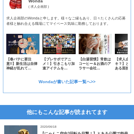
Wonda
(
求人企画部
)
求人企画部のWondaと申します。様々なご縁もあり、日々たくさんの応募
者様と触れ合える職場にてマイペース気味に勤務しております。
【春バテに要注
【プレサポでアニ
【白湯習慣】常飲は
【求人企画
意!!】新生活は自律
メ！】引きこもり加
コーヒー＆お酒のア
キ？】どの
神経が乱れて…
速アイテムを…
ラサー会社…
ある面接予
Wondaが書いた記事一覧へ>>
他にもこんな記事が読まれてます
2020/06/18
【にゃんこ空中3回転を目撃！】とある公園で勃発