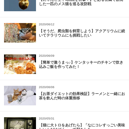
した一匹のメス猫を巡る攻防戦
2020/06/12
【そうだ、爬虫類を飼育しよう】アクアリウムに続
いてテラリウムにも挑戦したい
2020/06/09
【簡単で激うまっ♪】ケンタッキーのチキンで炊き
込みご飯を作ってみた！
2020/06/06
【お茶ダイエットの効果検証】ラーメンと一緒にお
茶を飲んだ時の体重推移
2020/05/31
【猫に大トロをあげたら】「なにコレすっごい美味