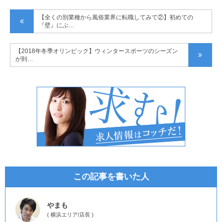
【全くの別業種から風俗業界に転職してみて②】初めての
『壁』にぶ…
【2018年冬季オリンピック】ウィンタースポーツのシーズン
が到…
この記事を書いた人
やまも
(
横浜エリア
/
店長
)