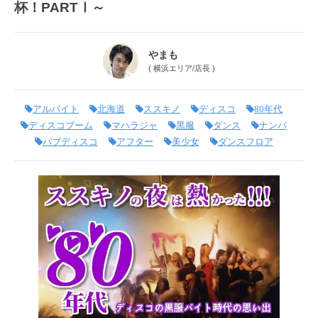
杯！PARTⅠ～
やまも
(
横浜エリア
/
店長
)
アルバイト
北海道
ススキノ
ディスコ
80年代
ディスコブーム
マハラジャ
黒服
ダンス
ナンパ
パブディスコ
アフター
美少女
ダンスフロア