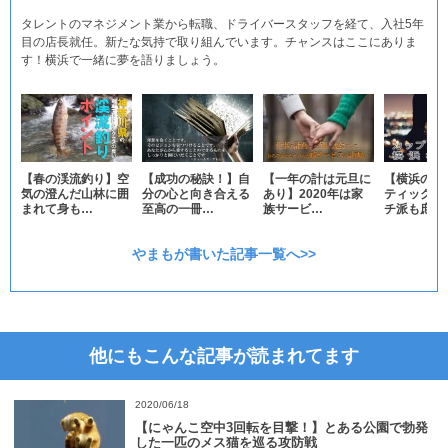
タレントのマネジメント業から転職、ドライバースタッフを経て、入社5年
目の店長就任。新たな気持で取り組んでいます。チャンスはここにありま
す！横浜で一緒に夢を語りましょう。
【春の渓流釣り】空
【成功の秘訣！】自
【一年の計は元旦に
【横浜の街
気の澄んだ山林に囲
分の心と向き合える
あり】2020年は家
ティックに
まれて身も…
至高の一冊…
族サービ…
チ派も庶民
やまもが書いた記事一覧へ>>
他にもこんな記事が読まれてます
2020/06/18
【にゃんこ空中3回転を目撃！】とある公園で勃発
した一匹のメス猫を巡る攻防戦