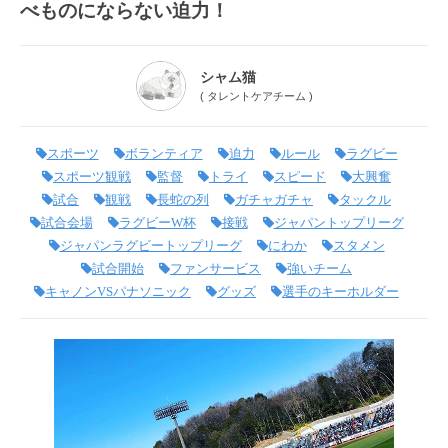
べものにならない迫力！
シャム猫
(
タレントケアチーム
)
スポーツ
ボランティア
迫力
ルール
ラグビー
スポーツ観戦
監督
トライ
スピード
大興奮
試合
観戦
長蛇の列
ガチャガチャ
タックル
試合会場
ラグビーW杯
接戦
ジャパントップリーグ
ジャパンラグビートップリーグ
にわか
スタメン
試合開始
ファンサービス
強いチーム
キャノンVSパナソニック
グッズ
選手のキーホルダー