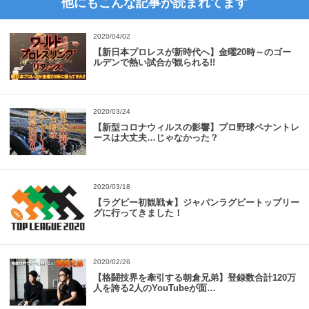
他にもこんな記事が読まれてます
2020/04/02
【新日本プロレスが新時代へ】金曜20時～のゴー
ルデンで熱い試合が観られる!!
2020/03/24
【新型コロナウィルスの影響】プロ野球ペナントレ
ースは大丈夫…じゃなかった？
2020/03/18
【ラグビー初観戦★】ジャパンラグビートップリー
グに行ってきました！
2020/02/26
【格闘技界を牽引する朝倉兄弟】登録数合計120万
人を誇る2人のYouTubeが面…