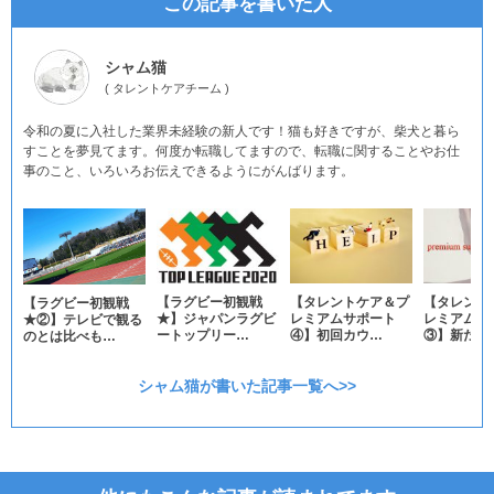
この記事を書いた人
シャム猫
(
タレントケアチーム
)
令和の夏に入社した業界未経験の新人です！猫も好きですが、柴犬と暮ら
すことを夢見てます。何度か転職してますので、転職に関することやお仕
事のこと、いろいろお伝えできるようにがんばります。
【ラグビー初観戦
【タレントケア＆プ
【タレント
【ラグビー初観戦
★】ジャパンラグビ
レミアムサポート
レミアムサ
★②】テレビで観る
ートップリー…
④】初回カウ…
③】新たな
のとは比べも…
シャム猫が書いた記事一覧へ>>