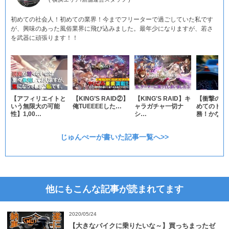
初めての社会人！初めての業界！今までフリーターで過ごしていた私です
が、興味のあった風俗業界に飛び込みました。最年少になりますが、若さ
を武器に頑張ります！！
【アフィリエイトと
【KING’S RAID②】
【KING'S RAID】キ
【衝撃の事
いう無限大の可能
俺TUEEEEした…
ャラガチャ一切ナ
めてのドラ
性】1,00…
シ…
務！かな…
じゅんぺーが書いた記事一覧へ>>
他にもこんな記事が読まれてます
2020/05/24
【大きなバイクに乗りたいな～】買っちまったゼ