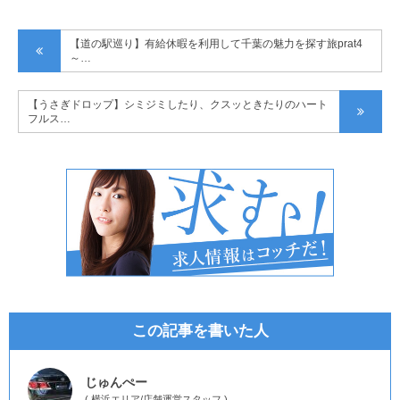
【道の駅巡り】有給休暇を利用して千葉の魅力を探す旅prat4
～…
【うさぎドロップ】シミジミしたり、クスッときたりのハート
フルス…
この記事を書いた人
じゅんぺー
(
横浜エリア
/
店舗運営スタッフ
)