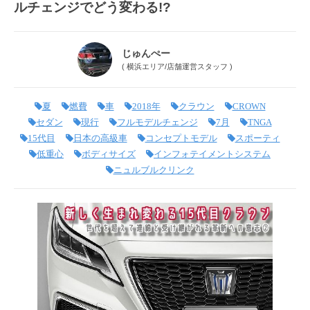
ルチェンジでどう変わる!?
じゅんぺー
(
横浜エリア
/
店舗運営スタッフ
)
夏
燃費
車
2018年
クラウン
CROWN
セダン
現行
フルモデルチェンジ
7月
TNGA
15代目
日本の高級車
コンセプトモデル
スポーティ
低重心
ボディサイズ
インフォテイメントシステム
ニュルブルクリンク