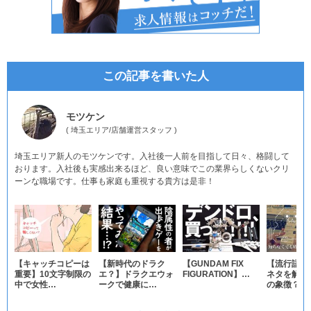
この記事を書いた人
モツケン
(
埼玉エリア
/
店舗運営スタッフ
)
埼玉エリア新人のモツケンです。入社後一人前を目指して日々、格闘して
おります。入社後も実感出来るほど、良い意味でこの業界らしくないクリ
ーンな職場です。仕事も家庭も重視する貴方は是非！
【キャッチコピーは
【新時代のドラク
【GUNDAM FIX
【流行語の
重要】10文字制限の
エ？】ドラクエウォ
FIGURATION】…
ネタを解説
中で女性…
ークで健康に…
の象徴？ネ