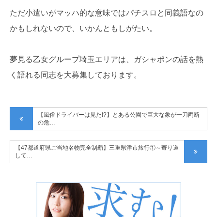
ただ小遣いがマッハ的な意味ではパチスロと同義語なの
かもしれないので、いかんともしがたい。
夢見る乙女グループ埼玉エリアは、ガシャポンの話を熱
く語れる同志を大募集しております。
【風俗ドライバーは見た!?】とある公園で巨大な象が一刀両断
の危…
【47都道府県ご当地名物完全制覇】三重県津市旅行①～寄り道
して…