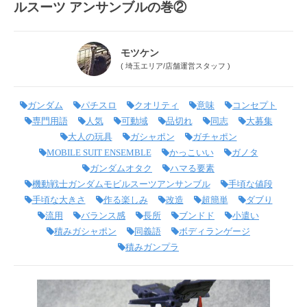
ルスーツ アンサンブルの巻②
モツケン
(
埼玉エリア
/
店舗運営スタッフ
)
ガンダム
パチスロ
クオリティ
意味
コンセプト
専門用語
人気
可動域
品切れ
同志
大募集
大人の玩具
ガシャポン
ガチャポン
MOBILE SUIT ENSEMBLE
かっこいい
ガノタ
ガンダムオタク
ハマる要素
機動戦士ガンダムモビルスーツアンサンブル
手頃な値段
手頃な大きさ
作る楽しみ
改造
超簡単
ダブり
流用
バランス感
長所
ブンドド
小遣い
積みガシャポン
同義語
ボディランゲージ
積みガンプラ