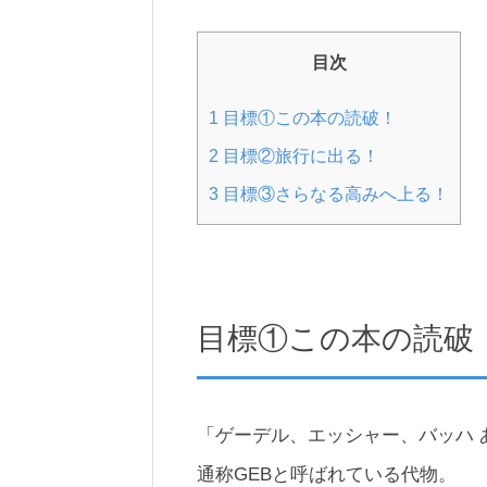
目次
1
目標①この本の読破！
2
目標②旅行に出る！
3
目標③さらなる高みへ上る！
目標①この本の読破
「ゲーデル、エッシャー、バッハ 
通称GEBと呼ばれている代物。