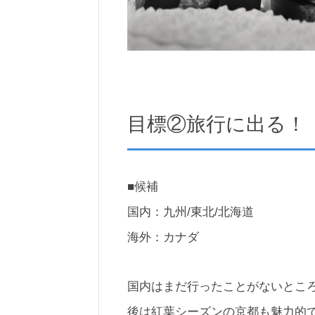
目標②旅行に出る！
■候補
国内：九州/東北/北海道
海外：カナダ
国内はまだ行ったことがないとこ
後は紅葉シーズンの京都も魅力的