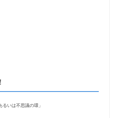
！
あるいは不思議の環」