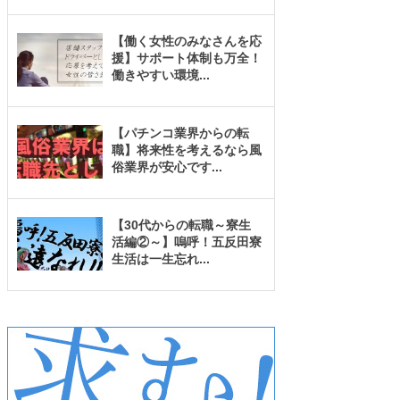
【働く女性のみなさんを応
援】サポート体制も万全！
働きやすい環境
...
【パチンコ業界からの転
職】将来性を考えるなら風
俗業界が安心です
...
【30代からの転職～寮生
活編②～】嗚呼！五反田寮
生活は一生忘れ
...