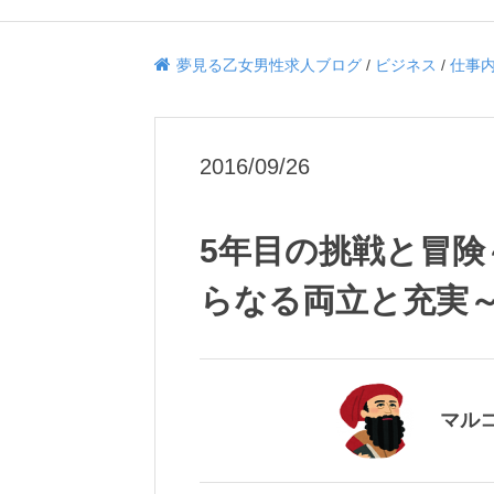
夢見る乙女男性求人ブログ
/
ビジネス
/
仕事
2016/09/26
5年目の挑戦と冒
らなる両立と充実
マル