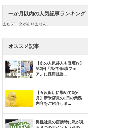
一か月以内の人気記事ランキング
まだデータがありません。
オススメ記事
【あの人気芸人も登壇!?】
第2回『風俗×転職フェ
ア』に採用担当
...
【五反田店に勤めて3か
月】新米店員の1日の業務
内容をご紹介しま
...
男性社員の面接時に私が見
る９つのポイント（その