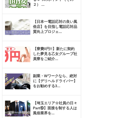
２）
...
【日本一電話応対の良い風
俗店】を目指し電話応対品
質向上プロジェ
...
【寮費0円!!】新たに契約
した夢見る乙女グループ社
員寮をご紹介
...
副業・Wワークなら、絶対
に【デリヘルドライバー】
をお勧めする3
...
【埼玉エリア☆社員の日々
Part⑲】面接を制する人は
風俗業界を
...