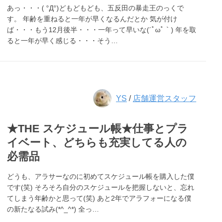
あっ・・・( °Д°)どもどもども、五反田の暴走王のっくで
す。 年齢を重ねると一年が早くなるんだとか 気が付け
ば・・・もう12月後半・・・一年って早いな(´ﾟωﾟ｀) 年を取
ると一年が早く感じる・・・そう…
YS
/
店舗運営スタッフ
★THE スケジュール帳★仕事とプラ
イベート、どちらも充実してる人の
必需品
どうも、アラサーなのに初めてスケジュール帳を購入した僕
です(笑) そろそろ自分のスケジュールを把握しないと、忘れ
てしまう年齢かと思って(笑) あと2年でアラフォーになる僕
の新たなる試み(*^_^*) 全っ…