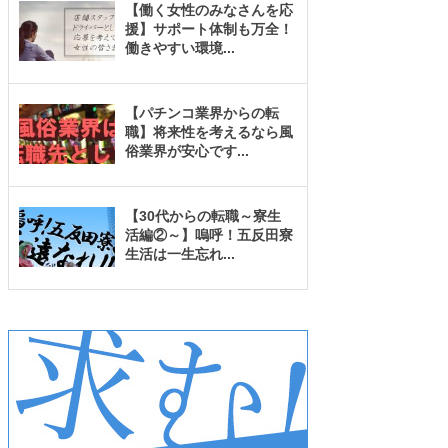
【働く女性のみなさんを応
援】サポート体制も万全！
働きやすい環境
...
【パチンコ業界からの転
職】将来性を考えるなら風
俗業界が安心です
...
【30代からの転職～寮生
活編②～】嗚呼！五反田寮
生活は一生忘れ
...