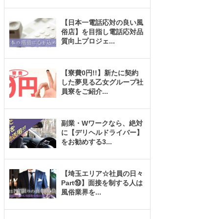
【日本一電話応対の良い風
俗店】を目指し電話応対品
質向上プロジェ
...
【寮費0円!!】新たに契約
した夢見る乙女グループ社
員寮をご紹介
...
副業・Wワークなら、絶対
に【デリヘルドライバー】
をお勧めする3
...
【埼玉エリア☆社員の日々
Part⑲】面接を制する人は
風俗業界を
...