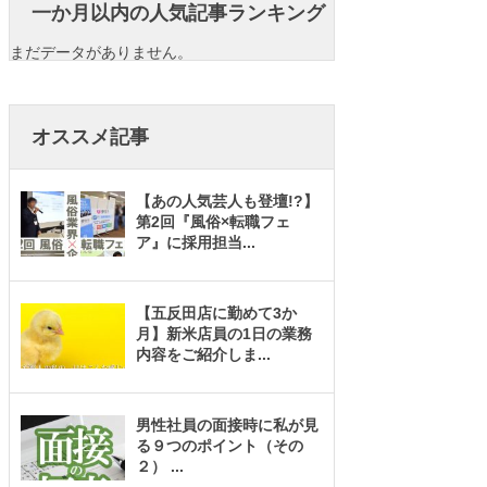
一か月以内の人気記事ランキング
まだデータがありません。
オススメ記事
【あの人気芸人も登壇!?】
第2回『風俗×転職フェ
ア』に採用担当
...
【五反田店に勤めて3か
月】新米店員の1日の業務
内容をご紹介しま
...
男性社員の面接時に私が見
る９つのポイント（その
２）
...