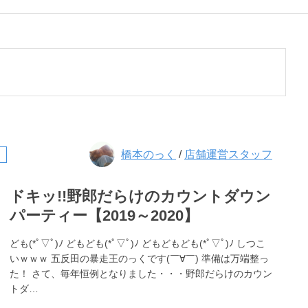
橋本のっく
/
店舗運営スタッフ
ドキッ!!野郎だらけのカウントダウン
パーティー【2019～2020】
ども(*ﾟ▽ﾟ)ﾉ どもども(*ﾟ▽ﾟ)ﾉ どもどもども(*ﾟ▽ﾟ)ﾉ しつこ
いｗｗｗ 五反田の暴走王のっくです(￣∀￣) 準備は万端整っ
た！ さて、毎年恒例となりました・・・野郎だらけのカウン
トダ…