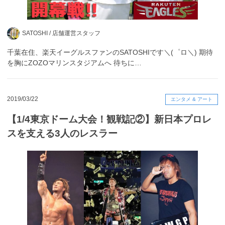
SATOSHI /
店舗運営スタッフ
千葉在住、楽天イーグルスファンのSATOSHIです＼(゜ロ＼) 期待
を胸にZOZOマリンスタジアムへ 待ちに…
2019/03/22
エンタメ & アート
【1/4東京ドーム大会！観戦記②】新日本プロレ
スを支える3人のレスラー