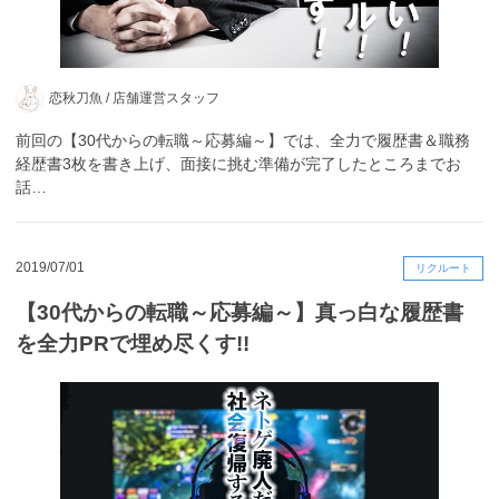
恋秋刀魚 /
店舗運営スタッフ
前回の【30代からの転職～応募編～】では、全力で履歴書＆職務
経歴書3枚を書き上げ、面接に挑む準備が完了したところまでお
話…
2019/07/01
リクルート
【30代からの転職～応募編～】真っ白な履歴書
を全力PRで埋め尽くす!!