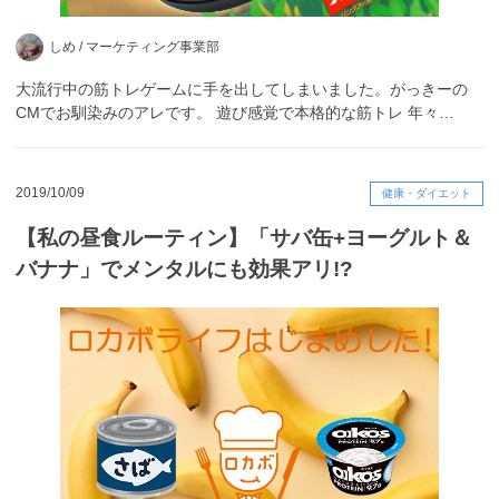
しめ /
マーケティング事業部
大流行中の筋トレゲームに手を出してしまいました。がっきーの
CMでお馴染みのアレです。 遊び感覚で本格的な筋トレ 年々…
2019/10/09
健康・ダイエット
【私の昼食ルーティン】「サバ缶+ヨーグルト＆
バナナ」でメンタルにも効果アリ!?