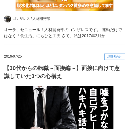
ゴンザレス /
人材開発部
オーラ、セニョール！人材開発部のゴンザレスです。 運動だけで
はなく「食生活」にもひと工夫 さて、私は2017年2月か…
2019/07/25
求職者向け
【30代からの転職～面接編～】面接に向けて意
識していた3つの心構え