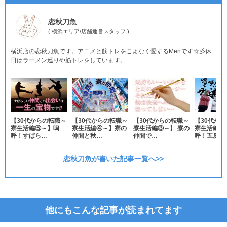
恋秋刀魚
(
横浜エリア
/
店舗運営スタッフ
)
横浜店の恋秋刀魚です。アニメと筋トレをこよなく愛するMenです☆彡休
日はラーメン巡りや筋トレをしています。
【30代からの転職～
【30代からの転職～
【30代からの転職～
【30代か
寮生活編⑤～】嗚
寮生活編④～】寮の
寮生活編③～】 寮の
寮生活編②
呼！すばら…
仲間と秋…
仲間で…
呼！五反田
恋秋刀魚が書いた記事一覧へ>>
他にもこんな記事が読まれてます