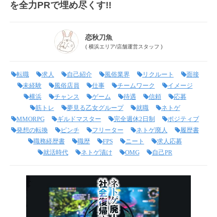
を全力PRで埋め尽くす!!
恋秋刀魚
(
横浜エリア
/
店舗運営スタッフ
)
転職
求人
自己紹介
風俗業界
リクルート
面接
未経験
風俗店員
仕事
チームワーク
イメージ
横浜
チャンス
ゲーム
待遇
信頼
応募
筋トレ
夢見る乙女グループ
就職
ネトゲ
MMORPG
ギルドマスター
完全週休2日制
ポジティブ
発想の転換
ピンチ
フリーター
ネトゲ廃人
履歴書
職務経歴書
職歴
FPS
ニート
求人応募
就活時代
ネトゲ漬け
OMG
自己PR