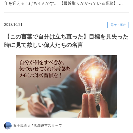
年を迎えるしげちゃんです。 【最近取りかかっている業務】 …
2018/10/21
思考・概念
【この言葉で自分は立ち直った】目標を見失った
時に見て欲しい偉人たちの名言
五十嵐直人 /
店舗運営スタッフ