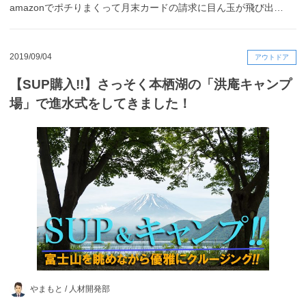
amazonでポチりまくって月末カードの請求に目ん玉が飛び出…
2019/09/04
アウトドア
【SUP購入!!】さっそく本栖湖の「洪庵キャンプ
場」で進水式をしてきました！
やまもと /
人材開発部