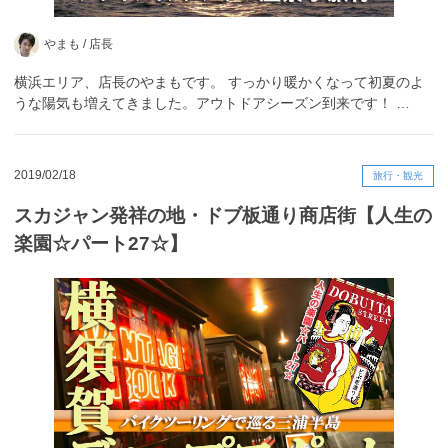
やまも /
店長
横浜エリア、店長のやまもです。 すっかり暖かくなって初夏のよ
うな陽気も増えてきました。アウトドアシーズン到来です！ …
2019/02/18
旅行・観光
スカジャン発祥の地・ドブ板通り商店街【人生の
楽園☆パート27☆】