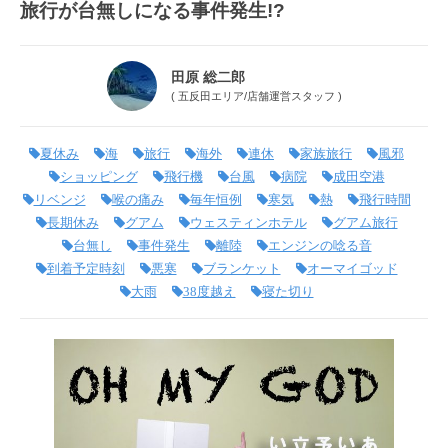
旅行が台無しになる事件発生!?
田原 総二郎
(
五反田エリア
/
店舗運営スタッフ
)
夏休み
海
旅行
海外
連休
家族旅行
風邪
ショッピング
飛行機
台風
病院
成田空港
リベンジ
喉の痛み
毎年恒例
寒気
熱
飛行時間
長期休み
グアム
ウェスティンホテル
グアム旅行
台無し
事件発生
離陸
エンジンの唸る音
到着予定時刻
悪寒
ブランケット
オーマイゴッド
大雨
38度越え
寝た切り