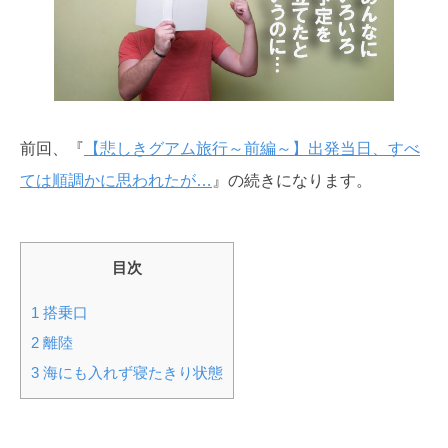
前回、『
【悲しきグアム旅行～前編～】出発当日、すべ
ては順調かに思われたが…
』の続きになります。
目次
1
搭乗口
2
離陸
3
海にも入れず寝たきり状態