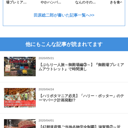
場プレミア…
やかハンバ…
なんのその…
きを食べな
田原総二郎が書いた記事一覧へ>>
他にもこんな記事が読まれてます
2020/05/21
【ぶらり一人旅～御殿場編③～】『御殿場プレミア
ムアウトレット』で時間潰し
2020/04/24
【ハリポタマニア必見】「ハリー・ポッター」のテ
ーマパーク計画発動!?
2020/04/01
【47都道府県ご当地名物完全制覇】滋賀県②～近