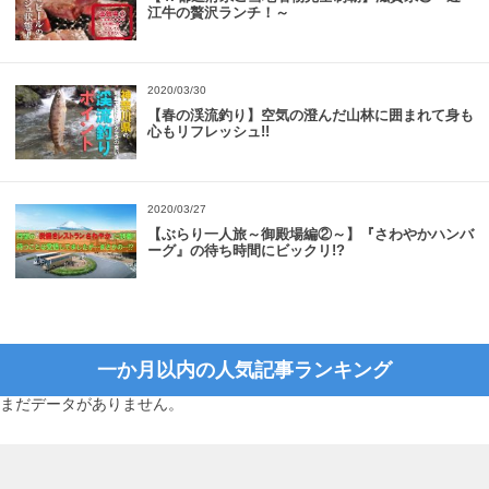
江牛の贅沢ランチ！～
2020/03/30
【春の渓流釣り】空気の澄んだ山林に囲まれて身も
心もリフレッシュ!!
2020/03/27
【ぶらり一人旅～御殿場編②～】『さわやかハンバ
ーグ』の待ち時間にビックリ!?
一か月以内の人気記事ランキング
まだデータがありません。