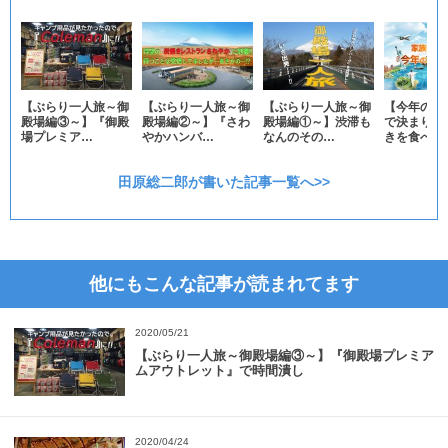
【ぶらり一人旅～御
【ぶらり一人旅～御
【ぶらり一人旅～御
【今年の夏
殿場編③～】『御殿
殿場編②～】『さわ
殿場編①～】渋滞も
で決まり】
場プレミア…
やかハンバ…
なんのその…
きを食べな
田原総二郎が書いた記事一覧へ>>
他にもこんな記事が読まれてます
2020/05/21
【ぶらり一人旅～御殿場編③～】『御殿場プレミア
ムアウトレット』で時間潰し
2020/04/24