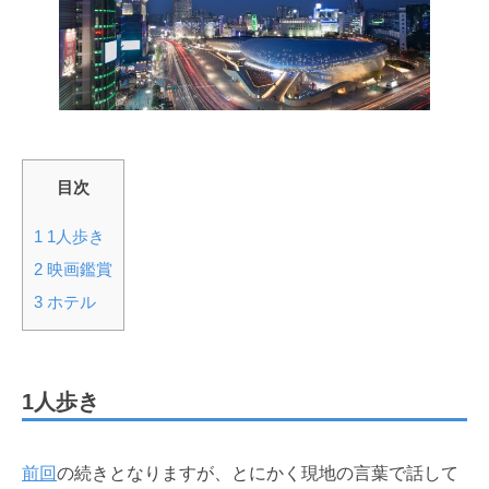
目次
1
1人歩き
2
映画鑑賞
3
ホテル
1人歩き
前回
の続きとなりますが、とにかく現地の言葉で話して