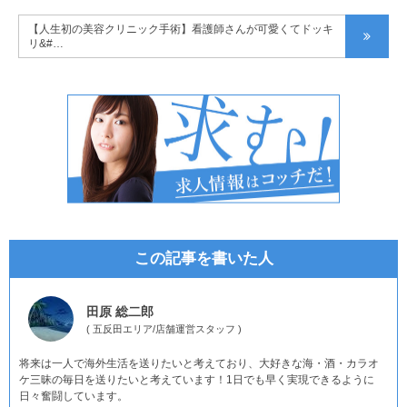
【人生初の美容クリニック手術】看護師さんが可愛くてドッキ
リ&#…
この記事を書いた人
田原 総二郎
(
五反田エリア
/
店舗運営スタッフ
)
将来は一人で海外生活を送りたいと考えており、大好きな海・酒・カラオ
ケ三昧の毎日を送りたいと考えています！1日でも早く実現できるように
日々奮闘しています。