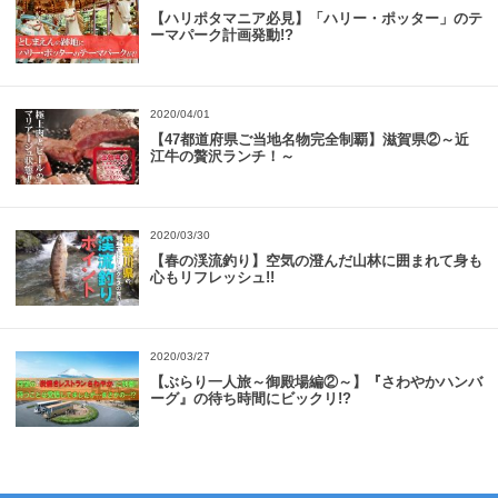
【ハリポタマニア必見】「ハリー・ポッター」のテ
ーマパーク計画発動!?
2020/04/01
【47都道府県ご当地名物完全制覇】滋賀県②～近
江牛の贅沢ランチ！～
2020/03/30
【春の渓流釣り】空気の澄んだ山林に囲まれて身も
心もリフレッシュ!!
2020/03/27
【ぶらり一人旅～御殿場編②～】『さわやかハンバ
ーグ』の待ち時間にビックリ!?