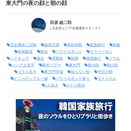
東大門の夜の顔と朝の顔
田原 総二郎
(
五反田エリア
/
店舗運営スタッフ
)
完全週休二日制
風俗店員
有給休暇
家族旅行
朝食
映画鑑賞
散歩
パワースポット
サラリーマン
バイキング
屋台
雰囲気
韓国
韓国旅行
ソウル
ハングル文字
観光ツアー
東大門
夜の顔
朝の顔
ブラリ歩き
東大門市場
知らない街
平日の朝
どこへ行っても一緒
パワースポット巡り
ガイドさん
1人歩き
ひとり散歩