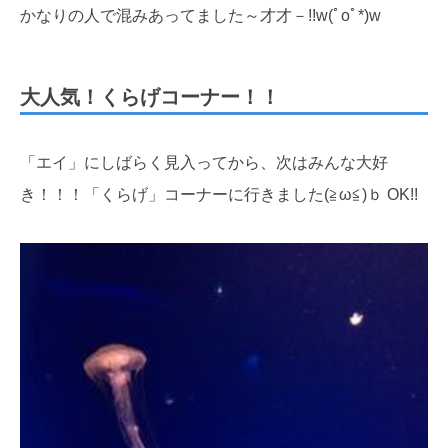
かなりの人で混みあってました～才才－!!w(ﾟoﾟ*)w
大人気！くらげコーナー！！
「エイ」にしばらく見入ってから、次はみんな大好
き！！！「くらげ」コーナーに行きました(≧ω≦)ｂ OK!!