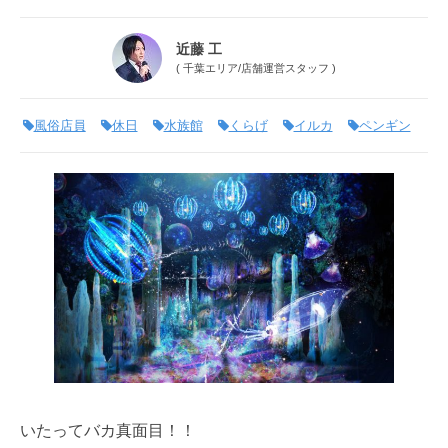
近藤 工
(
千葉エリア
/
店舗運営スタッフ
)
風俗店員
休日
水族館
くらげ
イルカ
ペンギン
いたってバカ真面目！！