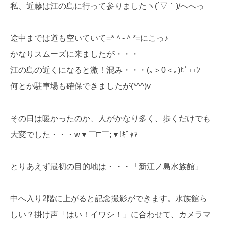
私、近藤は江の島に行って参りましたヽ(´▽｀)/へへっ
途中までは道も空いていて=*＾-＾*=にこっ♪
かなりスムーズに来ましたが・・・
江の島の近くになると激！混み・・・(｡＞0＜｡)ﾋﾞｪｪﾝ
何とか駐車場も確保できましたが(*^^)v
その日は暖かったのか、人がかなり多く、歩くだけでも
大変でした・・・w▼￣□￣;▼!ｷﾞｬｧｰ
とりあえず最初の目的地は・・・「新江ノ島水族館」
中へ入り2階に上がると記念撮影ができます。水族館ら
しい？掛け声「はい！イワシ！」に合わせて、カメラマ