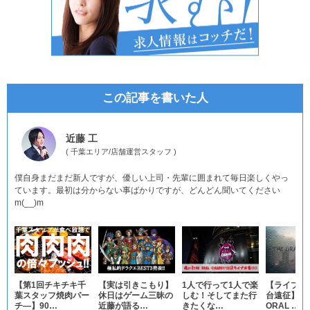
この記事を書いた人
近藤 工
(
千葉エリア
/
店舗運営スタッフ
)
僕自身まだまだ新人ですが、優しい上司・先輩に囲まれて毎日楽しくやっ
ています。最初は分からない事ばかりですが、どんどん聞いてください
m(__)m
【第1回チキチキ千
【実は引きこもり】
1人で行って1人で楽
【ライブの
葉スタッフ焼肉パー
休日はゲーム三昧の
しむ！そしてまた行
台遠征】『T
チ―】90…
近藤が語る…
きたくな…
ORAL …