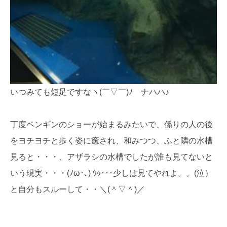
いつみても短足ですなヽ(￣▽￣)ﾉ ナハハ♪
丁度ペンギンのショーが始まるみたいで、係りの人の後
をヨチヨチと歩く姿に癒され、和みつつ、ふと隣の水槽
見ると・・・、アザラシの水槽でしたが誰も見てないと
いう現実・・・(ﾉω･､) ｳｩ･･･少しは見てやれよ。。(泣）
と自分もスルーして・・＼(＾▽＾)／