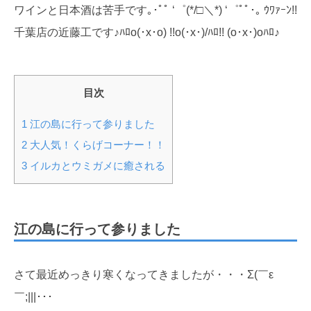
ワインと日本酒は苦手です｡･ﾟﾟ ‘゜(*/□＼*) ‘゜ﾟﾟ･｡ ｳﾜｧｰﾝ!!
千葉店の近藤工です♪ﾊﾛo(･x･o) !!o(･x･)/ﾊﾛ!! (o･x･)oﾊﾛ♪
目次
1
江の島に行って参りました
2
大人気！くらげコーナー！！
3
イルカとウミガメに癒される
江の島に行って参りました
さて最近めっきり寒くなってきましたが・・・Σ(￣ε
￣;|||･･･