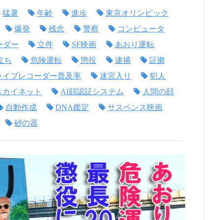
猛暑
年齢
進歩
東京オリンピック
爆発
残念
警察
コンピュータ
ーダー
立件
SF映画
あおり運転
立ち
危険運転
懲役
逮捕
証拠
ライブレコーダー普及率
迷宮入り
犯人
スカイネット
AI顔認証システム
人間の顔
自動作成
DNA鑑定
サスペンス映画
砂の器