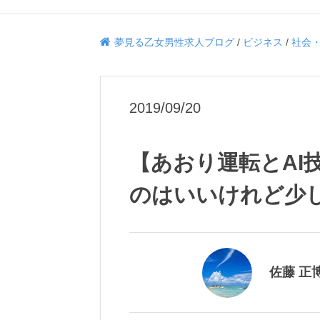
夢見る乙女男性求人ブログ
/
ビジネス
/
社会
2019/09/20
【あおり運転とAI
のはいいけれど少
佐藤 正