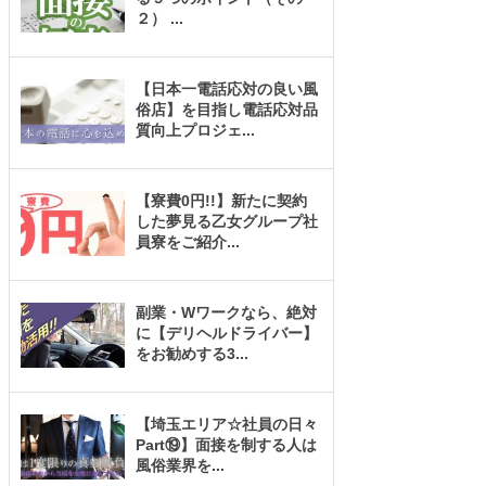
２）
...
【日本一電話応対の良い風
俗店】を目指し電話応対品
質向上プロジェ
...
【寮費0円!!】新たに契約
した夢見る乙女グループ社
員寮をご紹介
...
副業・Wワークなら、絶対
に【デリヘルドライバー】
をお勧めする3
...
【埼玉エリア☆社員の日々
Part⑲】面接を制する人は
風俗業界を
...