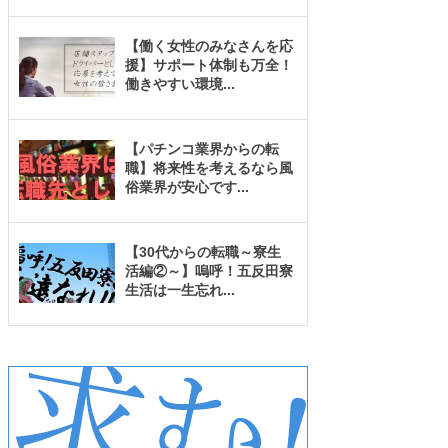
【働く女性のみなさんを応
援】サポート体制も万全！
働きやすい環境
...
【パチンコ業界からの転
職】将来性を考えるなら風
俗業界が安心です
...
【30代からの転職～寮生
活編②～】嗚呼！五反田寮
生活は一生忘れ
...