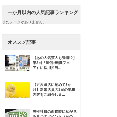
一か月以内の人気記事ランキング
まだデータがありません。
オススメ記事
【あの人気芸人も登壇!?】
第2回『風俗×転職フェ
ア』に採用担当
...
【五反田店に勤めて3か
月】新米店員の1日の業務
内容をご紹介しま
...
男性社員の面接時に私が見
る９つのポイント（その