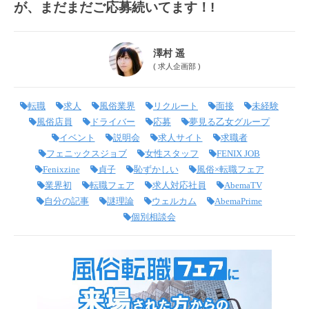
が、まだまだご応募続いてます！!
澤村 遥
(
求人企画部
)
転職
求人
風俗業界
リクルート
面接
未経験
風俗店員
ドライバー
応募
夢見る乙女グループ
イベント
説明会
求人サイト
求職者
フェニックスジョブ
女性スタッフ
FENIX JOB
Fenixzine
貞子
恥ずかしい
風俗×転職フェア
業界初
転職フェア
求人対応社員
AbemaTV
自分の記事
謎理論
ウェルカム
AbemaPrime
個別相談会