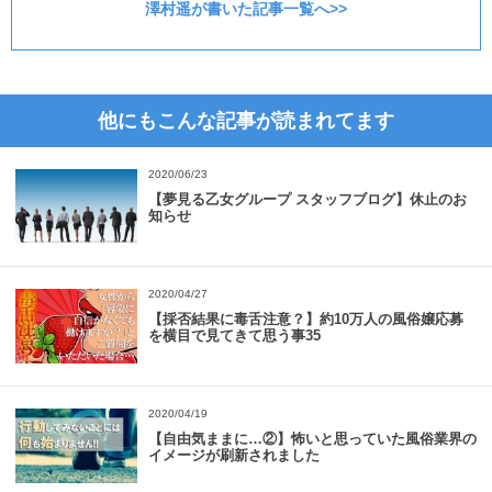
澤村遥が書いた記事一覧へ>>
他にもこんな記事が読まれてます
2020/06/23
【夢見る乙女グループ スタッフブログ】休止のお
知らせ
2020/04/27
【採否結果に毒舌注意？】約10万人の風俗嬢応募
を横目で見てきて思う事35
2020/04/19
【自由気ままに…②】怖いと思っていた風俗業界の
イメージが刷新されました