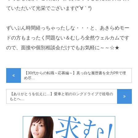
ていただいて光栄でございます(*´∀｀*)
ずいぶん時間経っちゃったしな・・・と、あきらめモー
ドの方もまったく問題ない＆むしろ全然ウェルカムです
ので、面接や個別相談会だけでもお気軽に～～☆★
【30代からの転職～応募編～】真っ白な履歴書を全力PRで埋
め尽…
【ありがとうを伝えに…】愛車と初のロングドライブで祖母の
もとへ…