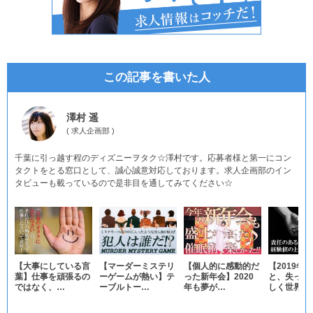
この記事を書いた人
澤村 遥
(
求人企画部
)
千葉に引っ越す程のディズニーヲタク☆澤村です。応募者様と第一にコン
タクトをとる窓口として、誠心誠意対応しております。求人企画部のイン
タビューも載っているので是非目を通してみてください☆
【大事にしている言
【マーダーミステリ
【個人的に感動的だ
【2019年
葉】仕事を頑張るの
ーゲームが熱い】テ
った新年会】2020
と、失った
ではなく、…
ーブルトー…
年も夢が…
しく世界…