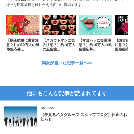
様々な応募者様と触れ合える面白い職場ですよ。
【採否結果に毒舌注
【スカウトマンに毒
【諭吉欲し
【マヨハラに毒舌注
意？】約10万人の風
舌注意？】約10万人
注意？】約
意？】約10万人の風
俗嬢応募…
の風俗嬢…
風俗嬢応…
俗嬢応募…
鶴沢が書いた記事一覧へ>>
他にもこんな記事が読まれてます
2020/06/23
【夢見る乙女グループ スタッフブログ】休止のお
知らせ