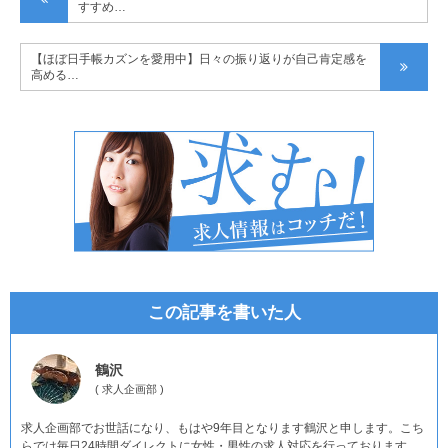
すすめ…
【ほぼ日手帳カズンを愛用中】日々の振り返りが自己肯定感を
高める…
この記事を書いた人
鶴沢
(
求人企画部
)
求人企画部でお世話になり、もはや9年目となります鶴沢と申します。こち
らでは毎日24時間ダイレクトに女性・男性の求人対応を行っております。