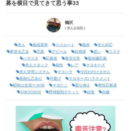
募を横目で見てきて思う事33
鶴沢
(
求人企画部
)
求人
風俗業界
リクルート
風俗
求人対応
夢見る乙女
応募
アピール
好感度
若い
リスク
ハマスタ
応募者
毒舌注意
風俗嬢応募
求人スタッフ
個性
レア
マヨネーズ
求人管理システム
マヨハラ
今日わ行けません
面倒な乙女心
可愛げ
マヨネーズハラスメント
昭和は全員マヨOK
マヨたこ
変な例え
男性応募者
TOKYO2020
野球観戦チケット
自慢
自爆