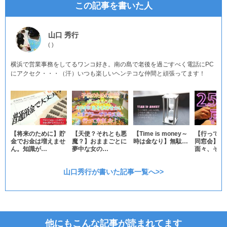
この記事を書いた人
山口 秀行
(
)
横浜で営業事務をしてるワンコ好き。南の島で老後を過ごすべく電話にPC
にアクセク・・・（汗）いつも楽しいヘンテコな仲間と頑張ってます！
【将来のために】貯
【天使？それとも悪
【Time is money～
【行ってき
金でお金は増えませ
魔？】おままごとに
時は金なり】無駄…
同窓会】懐
ん。知識が…
夢中な女の…
面々、そし
山口秀行が書いた記事一覧へ>>
他にもこんな記事が読まれてます