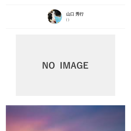
山口 秀行
(
)