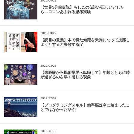
2020/04/21
【世界5分前仮説】もしこの仮説が正しいとした
ら…ロマンあふれる思考実験
2020/03/29
【読書の意義】本で得た知識を天狗になって披露し
ようとすると失敗する!?
2020/03/26
【未経験から風俗業界へ転職して】年齢とともに時
が過ぎるのを早く感じる現象
2019/12/07
【プログラミングスキル】効率脳は今に始まったこ
とではなかった話④
2019/11/02