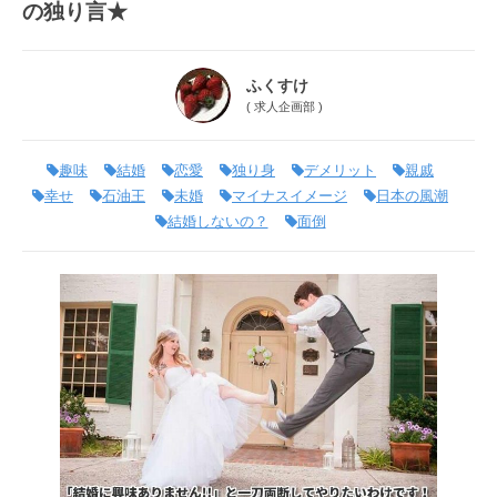
の独り言★
ふくすけ
(
求人企画部
)
趣味
結婚
恋愛
独り身
デメリット
親戚
幸せ
石油王
未婚
マイナスイメージ
日本の風潮
結婚しないの？
面倒