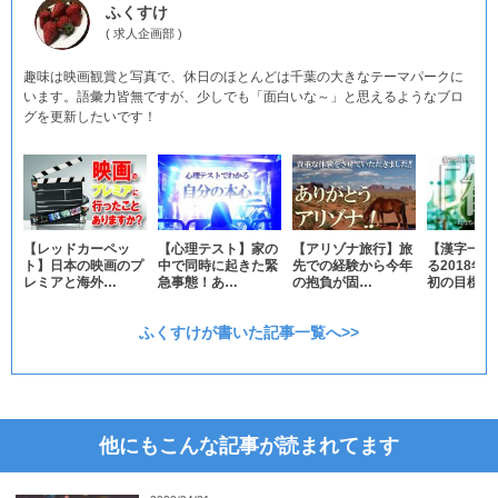
ふくすけ
(
求人企画部
)
趣味は映画観賞と写真で、休日のほとんどは千葉の大きなテーマパークに
います。語彙力皆無ですが、少しでも「面白いな～」と思えるようなブロ
グを更新したいです！
【レッドカーペッ
【心理テスト】家の
【アリゾナ旅行】旅
【漢字一文
ト】日本の映画のプ
中で同時に起きた緊
先での経験から今年
る2018年
レミアと海外…
急事態！あ…
の抱負が固…
初の目標…
ふくすけが書いた記事一覧へ>>
他にもこんな記事が読まれてます