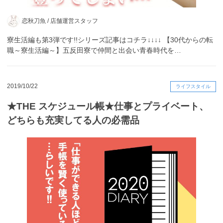
恋秋刀魚 /
店舗運営スタッフ
寮生活編も第3弾です!!シリーズ記事はコチラ↓↓↓↓ 【30代からの転
職～寮生活編～】五反田寮で仲間と出会い青春時代を…
2019/10/22
ライフスタイル
★THE スケジュール帳★仕事とプライベート、
どちらも充実してる人の必需品