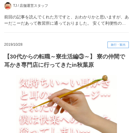
TJ /
店舗運営スタッフ
前回の記事を読んでくれた方ですと、おわかりかと思いますが、あ
ーだこーだあって教習所に通っておりました。 安くて利便性の…
2019/10/28
旅行・観光
【30代からの転職～寮生活編③～】 寮の仲間で
耳かき専門店に行ってきたin秋葉原