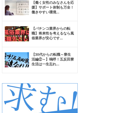
【働く女性のみなさんを応
援】サポート体制も万全！
働きやすい環境
...
【パチンコ業界からの転
職】将来性を考えるなら風
俗業界が安心です
...
【30代からの転職～寮生
活編②～】嗚呼！五反田寮
生活は一生忘れ
...