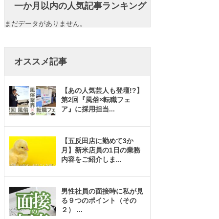
一か月以内の人気記事ランキング
まだデータがありません。
オススメ記事
【あの人気芸人も登壇!?】
第2回『風俗×転職フェ
ア』に採用担当
...
【五反田店に勤めて3か
月】新米店員の1日の業務
内容をご紹介しま
...
男性社員の面接時に私が見
る９つのポイント（その
２）
...