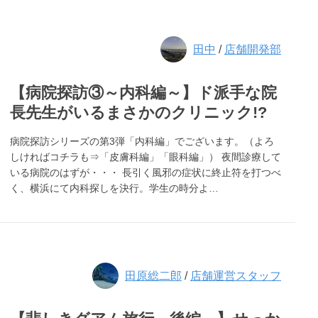
田中
/
店舗開発部
【病院探訪③～内科編～】ド派手な院
長先生がいるまさかのクリニック!?
病院探訪シリーズの第3弾「内科編」でございます。（よろ
しければコチラも⇒「皮膚科編」「眼科編」） 夜間診療して
いる病院のはずが・・・ 長引く風邪の症状に終止符を打つべ
く、横浜にて内科探しを決行。学生の時分よ…
田原総二郎
/
店舗運営スタッフ