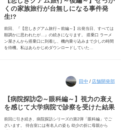
【悲しきグアム旅行～後編～】せっか
くの家族旅行が台無しになる事件発
生!?
前回、『【悲しきグアム旅行～前編～】出発当日、すべては
順調かに思われたが…』の続きになります。 搭乗口 ラーメ
ン屋さんから搭乗口に到着し、機内乗り込みまで少しの時間
を待機。私はあらかじめダウンロードしていた…
田中
/
店舗開発部
【病院探訪②～眼科編～】視力の衰え
を感じて大学病院で診察を受けた結果
前回に引き続き、病院探訪シリーズの第2弾「眼科編」でご
ざいます。 待合室には有名人の姿も 幼少の折に母親から