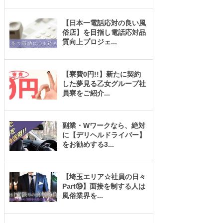
【日本一電話応対の良い風
俗店】を目指し電話応対品
質向上プロジェ
...
【寮費0円!!】新たに契約
した夢見る乙女グループ社
員寮をご紹介
...
副業・Wワークなら、絶対
に【デリヘルドライバー】
をお勧めする3
...
【埼玉エリア☆社員の日々
Part⑲】面接を制する人は
風俗業界を
...