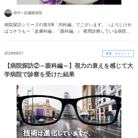
田中 /
店舗開発部
病院探訪シリーズの第3弾「内科編」でございます。（よろしけれ
ばコチラも⇒「皮膚科編」「眼科編」） 夜間診療している病院…
2019/09/17
健康・ダイエット
【病院探訪②～眼科編～】視力の衰えを感じて大
学病院で診察を受けた結果