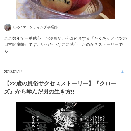
しめ /
マーケティング事業部
ここ数年で一番感心した漫画が、今回紹介する『たくあんとバツの
日常閻魔帳』です。いったいなにに感心したのか？ストーリーで
も…
2018/01/17
本
【22歳の風俗サクセスストーリー】『クロー
ズ』から学んだ男の生き方!!