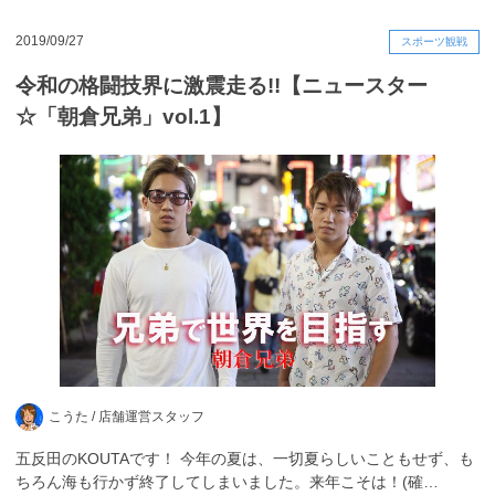
2019/09/27
スポーツ観戦
令和の格闘技界に激震走る!!【ニュースター
☆「朝倉兄弟」vol.1】
こうた /
店舗運営スタッフ
五反田のKOUTAです！ 今年の夏は、一切夏らしいこともせず、も
ちろん海も行かず終了してしまいました。来年こそは！(確…