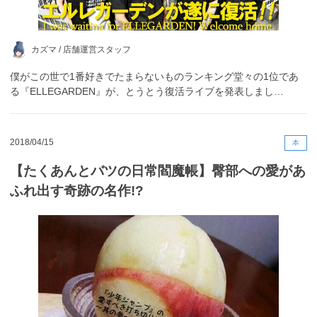
カズマ /
店舗運営スタッフ
僕がこの世で1番好きでたまらないものランキング堂々の1位であ
る『ELLEGARDEN』が、とうとう復活ライブを発表しまし…
2018/04/15
本
【たくあんとバツの日常閻魔帳】臀部への愛があ
ふれ出す奇跡の名作!?