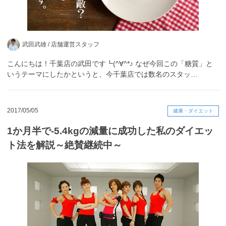
武田武雄 /
店舗運営スタッフ
こんにちは！千葉店の武田です┗(^∀^*♪ なぜ今回この「糖質」と
いうテーマにしたかというと、今千葉店では数名のスタッ…
2017/05/05
健康・ダイエット
1か月半で-5.4kgの減量に成功した私のダイエッ
ト法を解説～絶賛継続中～