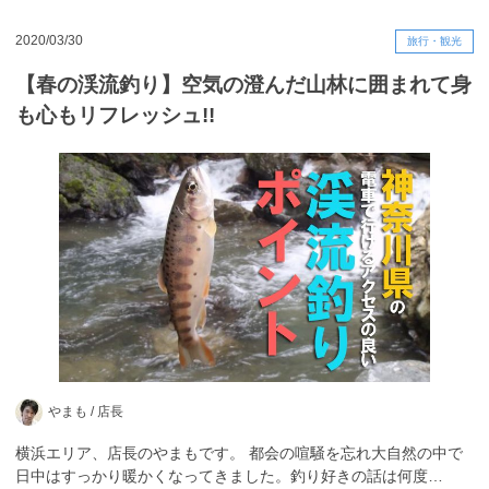
2020/03/30
旅行・観光
【春の渓流釣り】空気の澄んだ山林に囲まれて身
も心もリフレッシュ!!
やまも /
店長
横浜エリア、店長のやまもです。 都会の喧騒を忘れ大自然の中で
日中はすっかり暖かくなってきました。釣り好きの話は何度…