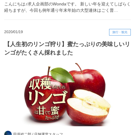
こんにちは♪求人企画部のWondaです。 新しい年を迎えてしばらく
経ちますが、今回も例年通り年末年始の大型連休はごく普…
2020/01/19
旅行・観光
【人生初のリンゴ狩り】蜜たっぷりの美味しいリ
ンゴがたくさん採れました
田原総二郎 /
店舗運営スタッフ