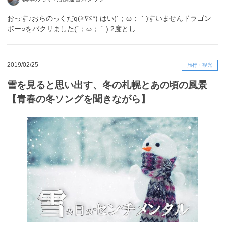
おっす♪おらのっくだq(≧∇≦*) はい(´；ω；｀)すいませんドラゴン
ボー○をパクリました(´；ω；｀) 2度とし…
2019/02/25
旅行・観光
雪を見ると思い出す、冬の札幌とあの頃の風景
【青春の冬ソングを聞きながら】