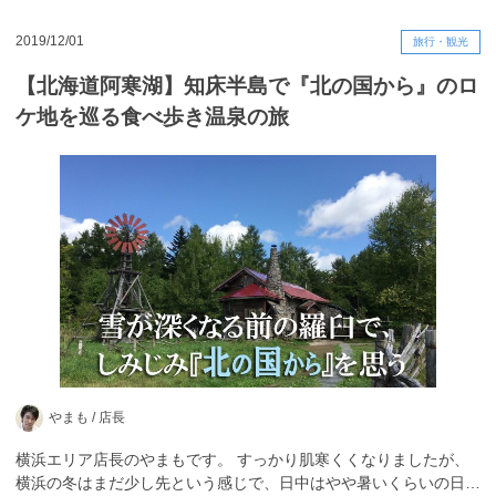
2019/12/01
旅行・観光
【北海道阿寒湖】知床半島で『北の国から』のロ
ケ地を巡る食べ歩き温泉の旅
やまも /
店長
横浜エリア店長のやまもです。 すっかり肌寒くくなりましたが、
横浜の冬はまだ少し先という感じで、日中はやや暑いくらいの日…